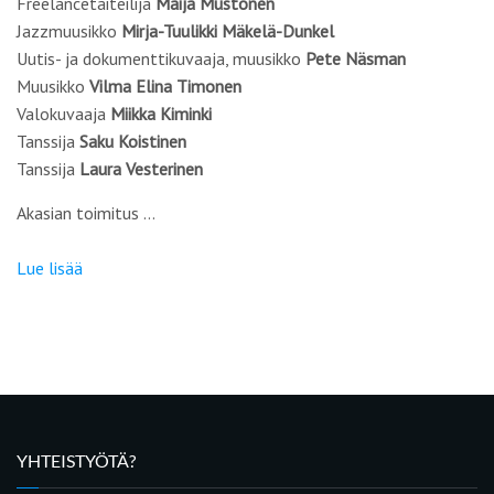
Freelancetaiteilija
Maija Mustonen
Jazzmuusikko
Mirja-Tuulikki Mäkelä-Dunkel
Uutis- ja dokumenttikuvaaja, muusikko
Pete Näsman
Muusikko
Vilma Elina Timonen
Valokuvaaja
Miikka Kiminki
Tanssija
Saku Koistinen
Tanssija
Laura Vesterinen
Akasian toimitus …
Lue lisää
YHTEISTYÖTÄ?