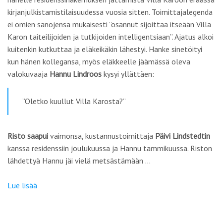
kirjanjulkistamistilaisuudessa vuosia sitten. Toimittajalegenda
ei omien sanojensa mukaisesti ”
osannut sijoittaa itseään Villa
Karon taiteilijoiden ja tutkijoiden intelligentsiaan
”. Ajatus alkoi
kuitenkin kutkuttaa ja eläkeikäkin lähestyi. Hanke sinetöityi
kun hänen kollegansa, myös eläkkeelle jäämässä oleva
valokuvaaja
Hannu Lindroos
kysyi yllättäen:
”Oletko kuullut Villa Karosta?”
Risto saapui
vaimonsa, kustannustoimittaja
Päivi Lindstedtin
kanssa residenssiin joulukuussa ja Hannu tammikuussa. Riston
lähdettyä Hannu jäi vielä metsästämään …
Lue lisää