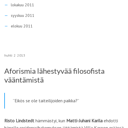
lokakuu 2011
syyskuu 2011
elokuu 2011
huhti
2
2013
Aforismia lähestyvää filosofista
vääntämistä
”Eikös se ole taiteilijoiden paikka?”
Risto Lindstedt
hämmästyi, kun
Matti-Juhani Karila
ehdotti
hänelle residenssihakemuksen jättämistä Villa Karoon eräässä