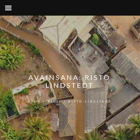
AVAINSANA:
RISTO
LINDSTEDT
HOME
/
BLOGI
/
RISTO-LINDSTEDT