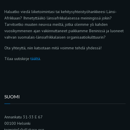
Haluatko viedä liiketoimintasi tai kehitysyhteistyöhankkeesi Länsi-
Afrikkaan? Ihmetyttääkö länsiafrikkalaisessa meiningissä jokin?
Tarvitsetko muuten neuvoa meiltä, jotka olemme yli kahden
vuosikymmenen ajan vakiinnuttaneet paikkamme Beninissä ja luoneet
vahvan suomalais-länsiafrikkalaisen organisaatiokulttuurin?
Ota yhteyttä, niin katsotaan mitä voimme tehdä yhdessä!
Tilaa uutiskirje
täältä
.
SUOMI
Annankatu 31-33 E 67
00100 Helsinki
toimisto[a]villakaro.org