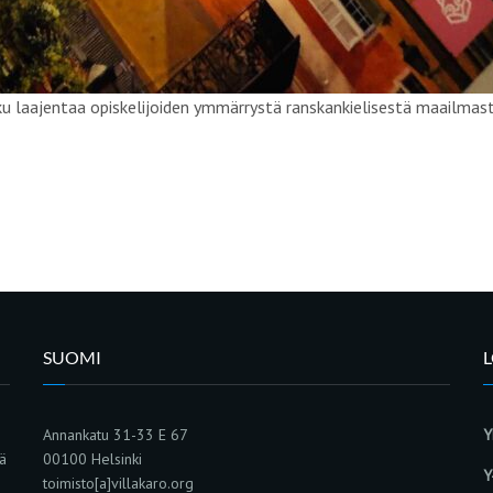
uku laajentaa opiskelijoiden ymmärrystä ranskankielisestä maailmast
SUOMI
Annankatu 31-33 E 67
Y
sä
00100 Helsinki
Y
toimisto[a]villakaro.org