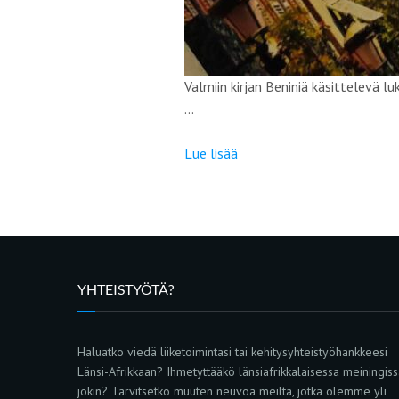
Valmiin kirjan Beniniä käsittelevä l
…
Lue lisää
YHTEISTYÖTÄ?
Haluatko viedä liiketoimintasi tai kehitysyhteistyöhankkeesi
Länsi-Afrikkaan? Ihmetyttääkö länsiafrikkalaisessa meiningis
jokin? Tarvitsetko muuten neuvoa meiltä, jotka olemme yli