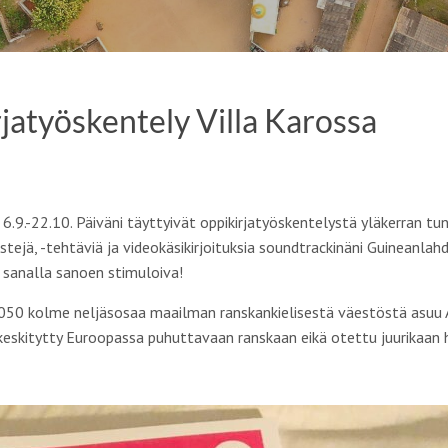
jatyöskentely Villa Karossa
 6.9.-22.10. Päiväni täyttyivät oppikirjatyöskentelystä yläkerran tun
kstejä, -tehtäviä ja videokäsikirjoituksia soundtrackinäni Guineanlah
i sanalla sanoen stimuloiva!
50 kolme neljäsosaa maailman ranskankielisestä väestöstä asuu Af
i keskitytty Euroopassa puhuttavaan ranskaan eikä otettu juurikaan