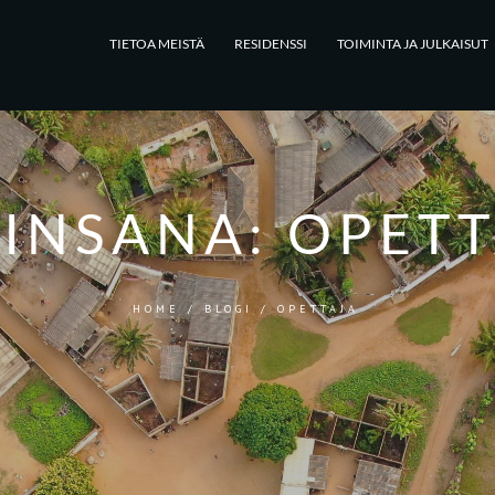
TIETOA MEISTÄ
RESIDENSSI
TOIMINTA JA JULKAISUT
AINSANA:
OPETT
HOME
/
BLOGI
/
OPETTAJA