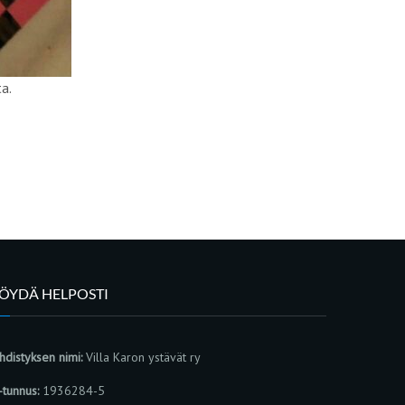
a.
LÖYDÄ HELPOSTI
hdistyksen nimi:
Villa Karon ystävät ry
-tunnus:
1936284-5