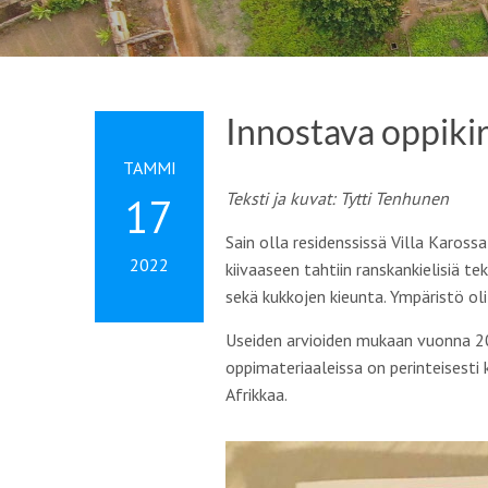
Innostava oppikir
TAMMI
Teksti ja kuvat: Tytti Tenhunen
17
Sain olla residenssissä Villa Karossa
2022
kiivaaseen tahtiin ranskankielisiä te
sekä kukkojen kieunta. Ympäristö ol
Useiden arvioiden mukaan vuonna 20
oppimateriaaleissa on perinteisest
Afrikkaa.