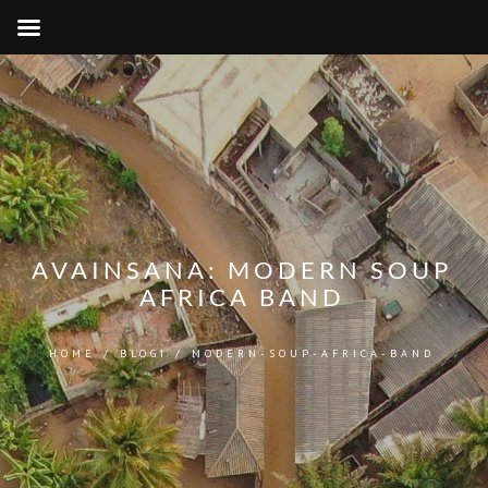
AVAINSANA:
MODERN SOUP
AFRICA BAND
HOME
/
BLOGI
/
MODERN-SOUP-AFRICA-BAND