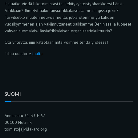
Haluatko viedä liiketoimintasi tai kehitysyhteistyöhankkeesi Länsi-
Afrikkaan? Ihmetyttääkö länsiafrikkalaisessa meiningissä jokin?
Tarvitsetko muuten neuvoa meiltä, jotka olemme yli kahden
vuosikymmenen ajan vakiinnuttaneet paikkamme Beninissä ja luoneet
vahvan suomalais-länsiafrikkalaisen organisaatiokulttuurin?
Ota yhteyttä, niin katsotaan mitä voimme tehdä yhdessä!
Tilaa uutiskirje
täältä
.
SUOMI
Annankatu 31-33 E 67
00100 Helsinki
toimisto[a]villakaro.org