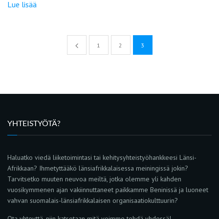
Lue lisää
1
2
3
YHTEISTYÖTÄ?
Haluatko viedä liiketoimintasi tai kehitysyhteistyöhankkeesi Länsi-
Afrikkaan? Ihmetyttääkö länsiafrikkalaisessa meiningissä jokin?
Tarvitsetko muuten neuvoa meiltä, jotka olemme yli kahden
vuosikymmenen ajan vakiinnuttaneet paikkamme Beninissä ja luoneet
vahvan suomalais-länsiafrikkalaisen organisaatiokulttuurin?
Ota yhteyttä, niin katsotaan mitä voimme tehdä yhdessä!