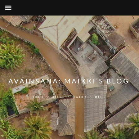
AVAINSANA:
MAIKKI’S BLOG
HOME
/
BLOGI
/
MAIKKIS-BLOG