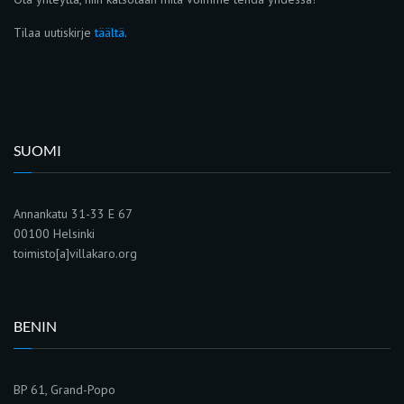
Tilaa uutiskirje
täältä
.
SUOMI
Annankatu 31-33 E 67
00100 Helsinki
toimisto[a]villakaro.org
BENIN
BP 61, Grand-Popo