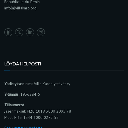
Republique du Bénin
info[a]villakaro.org
LÖYDÄ HELPOSTI
Yhdistyksen nimi:
Villa Karon ystävät ry
Y-tunnus:
1936284-5
Tilinumerot
Jäsenmaksut: FI20 1019 3000 2095 78
Muut: FI33 1544 3000 0272 55