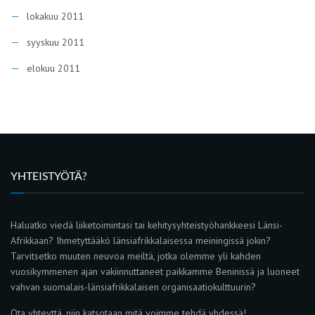
lokakuu 2011
syyskuu 2011
elokuu 2011
YHTEISTYÖTÄ?
Haluatko viedä liiketoimintasi tai kehitysyhteistyöhankkeesi Länsi-
Afrikkaan? Ihmetyttääkö länsiafrikkalaisessa meiningissä jokin?
Tarvitsetko muuten neuvoa meiltä, jotka olemme yli kahden
vuosikymmenen ajan vakiinnuttaneet paikkamme Beninissä ja luoneet
vahvan suomalais-länsiafrikkalaisen organisaatiokulttuurin?
Ota yhteyttä, niin katsotaan mitä voimme tehdä yhdessä!