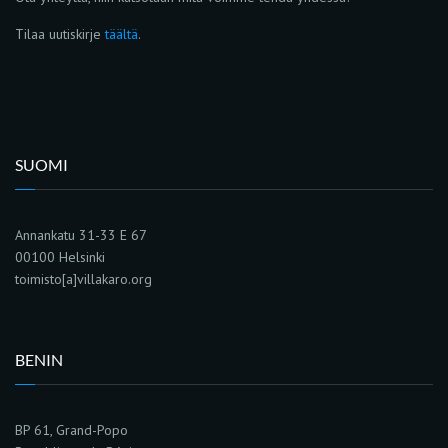
Tilaa uutiskirje
täältä
.
SUOMI
Annankatu 31-33 E 67
00100 Helsinki
toimisto[a]villakaro.org
BENIN
BP 61, Grand-Popo