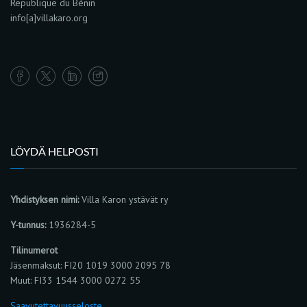
Republique du Bénin
info[a]villakaro.org
LÖYDÄ HELPOSTI
Yhdistyksen nimi:
Villa Karon ystävät ry
Y-tunnus:
1936284-5
Tilinumerot
Jäsenmaksut: FI20 1019 3000 2095 78
Muut: FI33 1544 3000 0272 55
Saavutettavuusseloste