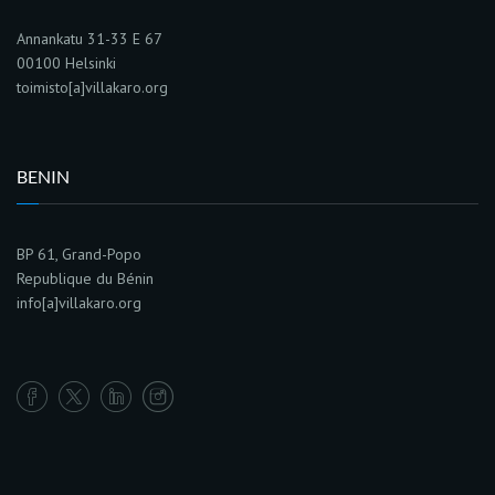
Annankatu 31-33 E 67
00100 Helsinki
toimisto[a]villakaro.org
BENIN
BP 61, Grand-Popo
Republique du Bénin
info[a]villakaro.org