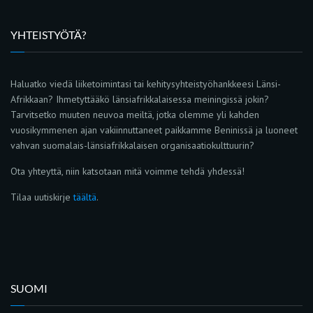
YHTEISTYÖTÄ?
Haluatko viedä liiketoimintasi tai kehitysyhteistyöhankkeesi Länsi-
Afrikkaan? Ihmetyttääkö länsiafrikkalaisessa meiningissä jokin?
Tarvitsetko muuten neuvoa meiltä, jotka olemme yli kahden
vuosikymmenen ajan vakiinnuttaneet paikkamme Beninissä ja luoneet
vahvan suomalais-länsiafrikkalaisen organisaatiokulttuurin?
Ota yhteyttä, niin katsotaan mitä voimme tehdä yhdessä!
Tilaa uutiskirje
täältä
.
SUOMI