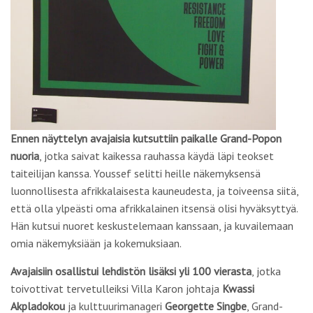
Ennen näyttelyn avajaisia kutsuttiin paikalle Grand-Popon
nuoria
, jotka saivat kaikessa rauhassa käydä läpi teokset
taiteilijan kanssa. Youssef selitti heille näkemyksensä
luonnollisesta afrikkalaisesta kauneudesta, ja toiveensa siitä,
että olla ylpeästi oma afrikkalainen itsensä olisi hyväksyttyä.
Hän kutsui nuoret keskustelemaan kanssaan, ja kuvailemaan
omia näkemyksiään ja kokemuksiaan.
Avajaisiin osallistui lehdistön lisäksi yli 100 vierasta
, jotka
toivottivat tervetulleiksi Villa Karon johtaja
Kwassi
Akpladokou
ja kulttuurimanageri
Georgette Singbe
, Grand-