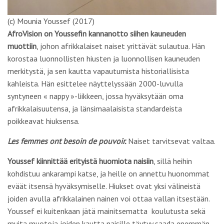
(c) Mounia Youssef (2017)
AfroVision on Youssefin kannanotto siihen kauneuden
muottiin
, johon afrikkalaiset naiset yrittävät sulautua. Hän
korostaa luonnollisten hiusten ja luonnollisen kauneuden
merkitystä, ja sen kautta vapautumista historiallisista
kahleista. Hän esittelee näyttelyssään 2000-luvulla
syntyneen « nappy »-liikkeen, jossa hyväksytään oma
afrikkalaisuutensa, ja länsimaalaisista standardeista
poikkeavat hiuksensa.
Les femmes ont besoin de pouvoir.
Naiset tarvitsevat valtaa.
Youssef kiinnittää erityistä huomiota naisiin
, sillä heihin
kohdistuu ankarampi katse, ja heille on annettu huonommat
eväät itsensä hyväksymiselle. Hiukset ovat yksi välineistä
joiden avulla afrikkalainen nainen voi ottaa vallan itsestään.
Youssef ei kuitenkaan jätä mainitsematta koulutusta sekä
muita muotoja joiden kautta naisille täytyy saada enemmän