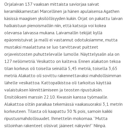
Orjalaivan 137 vaaksan mittaista saviorjaa saivat
keramiikkamestari Marcellinen ja hänen apulaisensa Agathen
käsissä maagisen yksilöllisyyden kukin. Orjat on pakattu laivan
halkaistuun pienoismalliin niin, että katsoja voi kokea
olevansa laivassa mukana. Laivamallin tekijät kyllä
epäonnistuivat ja malli ei vastannut odotuksiamme, mutta
mustaksi maalattuna se luo tarvittavat puitteet
orjaveistosten puhuttelevalle lumolle. Näyttelysalin ala on
127 neliömetriä. Vesikatto on kalteva. Ennen alakaton tekoa
tilan korkeus oli toisella seinällä 5,45 metriä, toisella 3,65
metriä. Alakatto oli sovittu rakennettavaksi mahdollisimman
lähelle vesikattoa. Kattopalkistoa oli tarkoitus käyttää
valaistuksen kiinnittämiseen ja teosten ripustuksiin.
Ensitöikseni marssin 22.10. Kwassin kanssa työmaalle.
Alakattoa oltiin paraikaa tekemässä vaakasuoraksi 3,1 metrin
korkeuteen. Tilasta oli kaapattu 30 % pois, samoin kaikki
ripustusmahdollisuudet. Ihmettelin mokomaa. ”Mutta
silloinhan rakenteet olisivat jääneet näkyviin!” Niinpä.