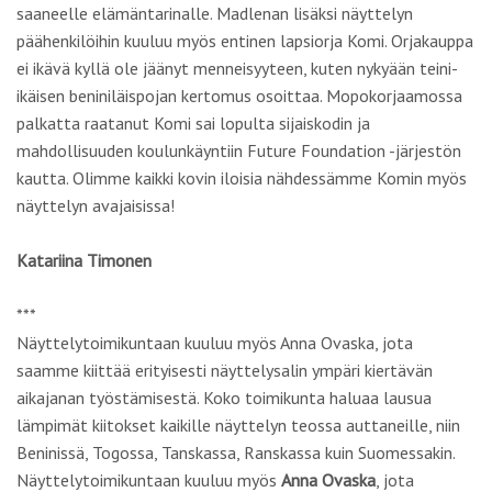
saaneelle elämäntarinalle. Madlenan lisäksi näyttelyn
päähenkilöihin kuuluu myös entinen lapsiorja Komi. Orjakauppa
ei ikävä kyllä ole jäänyt menneisyyteen, kuten nykyään teini-
ikäisen beniniläispojan kertomus osoittaa. Mopokorjaamossa
palkatta raatanut Komi sai lopulta sijaiskodin ja
mahdollisuuden koulunkäyntiin Future Foundation -järjestön
kautta. Olimme kaikki kovin iloisia nähdessämme Komin myös
näyttelyn avajaisissa!
Katariina Timonen
***
Näyttelytoimikuntaan kuuluu myös Anna Ovaska, jota
saamme kiittää erityisesti näyttelysalin ympäri kiertävän
aikajanan työstämisestä. Koko toimikunta haluaa lausua
lämpimät kiitokset kaikille näyttelyn teossa auttaneille, niin
Beninissä, Togossa, Tanskassa, Ranskassa kuin Suomessakin.
Näyttelytoimikuntaan kuuluu myös
Anna Ovaska
, jota