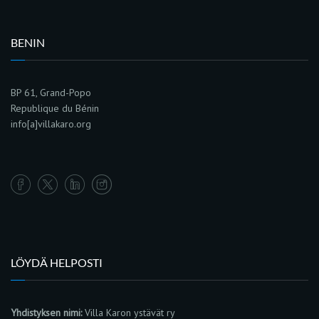
BENIN
BP 61, Grand-Popo
Republique du Bénin
info[a]villakaro.org
LÖYDÄ HELPOSTI
Yhdistyksen nimi:
Villa Karon ystävät ry