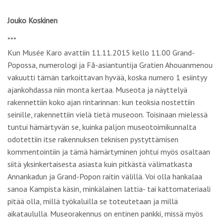
Jouko Koskinen
***
Kun Musée Karo avattiin 11.11.2015 kello 11.00 Grand-
Popossa, numerologi ja Fâ-asiantuntija Gratien Ahouanmenou
vakuutti tämän tarkoittavan hyvää, koska numero 1 esiintyy
ajankohdassa niin monta kertaa. Museota ja näyttelyä
rakennettiin koko ajan rintarinnan: kun teoksia nostettiin
seinille, rakennettiin vielä tietä museoon. Toisinaan mielessä
tuntui hämärtyvän se, kuinka paljon museotoimikunnalta
odotettiin itse rakennuksen teknisen pystyttämisen
kommentointiin ja tämä hämärtyminen johtui myös osaltaan
siitä yksinkertaisesta asiasta kuin pitkästä välimatkasta
Annankadun ja Grand-Popon raitin välillä. Voi olla hankalaa
sanoa Kampista käsin, minkälainen lattia- tai kattomateriaali
pitää olla, millä työkaluilla se toteutetaan ja millä
aikataululla. Museorakennus on entinen pankki, missä myös