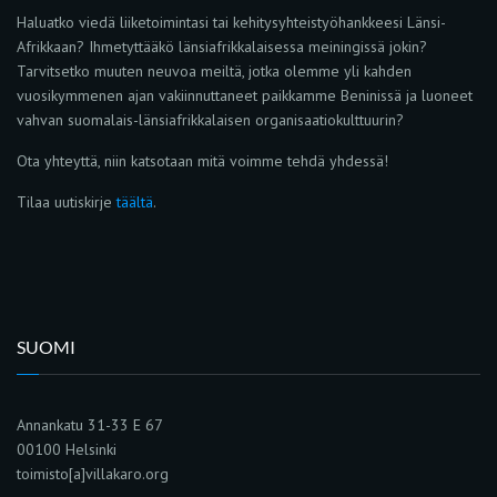
Haluatko viedä liiketoimintasi tai kehitysyhteistyöhankkeesi Länsi-
Afrikkaan? Ihmetyttääkö länsiafrikkalaisessa meiningissä jokin?
Tarvitsetko muuten neuvoa meiltä, jotka olemme yli kahden
vuosikymmenen ajan vakiinnuttaneet paikkamme Beninissä ja luoneet
vahvan suomalais-länsiafrikkalaisen organisaatiokulttuurin?
Ota yhteyttä, niin katsotaan mitä voimme tehdä yhdessä!
Tilaa uutiskirje
täältä
.
SUOMI
Annankatu 31-33 E 67
00100 Helsinki
toimisto[a]villakaro.org