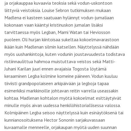
ja orjakauppaa kuvaavia teoksia sekä vodun-uskontoon
liittyviä veistoksia. Louise Sebron tutkimuksen mukaan
Madlena ei kasteen saatuaan hylännyt vodun-jumaliaan
kokonaan vaan kääntyi kristinuskon jumalan lisäksi
tarvittaessa myös Legban, Mami Watan tai Heviosson
puoleen. Oli hurjan kiintoisaa sukeltaa kokoelmavarastoon
ikään kuin Madlenan silmin katsellen. Näyttelyssä nähdään
myös uushankintoja, kuten vodunin joustavuudesta todistava
ristiinnaulittua hahmoa muistuttava veistos sekä Matti-
Juhani Karilan juuri ennen avajaisia Togosta löytämä
keraaminen Legba kolmine komeine päineen. Vodun kuuluu
tiiviisti grandpopolaiseen arkipäivään ja legboja tapaa
esimerkiksi markkinoille johtavan reitin varrella useassakin
kohtaa. Madlenan kohtalon myötä kokoelmat esittäytyivät
minulle myös aivan uudessa henkilöhistoriallisessa valossa.
Kolmipäinen Legba seisoo näyttelyssä kuin esinäytöksenä tai
kunnianosoituksena Hector Sononin sarjakuvassaan
kuvaamalle menneelle, orjakaupan myötä uuden suunnan