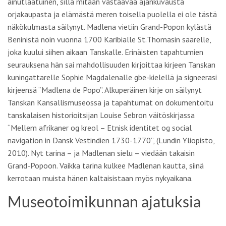
ainutlaatuinen, sillä mitään vastaavaa ajankuvausta
orjakaupasta ja elämästä meren toisella puolella ei ole tästä
näkökulmasta säilynyt. Madlena vietiin Grand-Popon kylästä
Beninistä noin vuonna 1700 Karibialle St.Thomasin saarelle,
joka kuului siihen aikaan Tanskalle. Erinäisten tapahtumien
seurauksena hän sai mahdollisuuden kirjoittaa kirjeen Tanskan
kuningattarelle Sophie Magdalenalle gbe-kielellä ja signeerasi
kirjeensä “Madlena de Popo”. Alkuperäinen kirje on säilynyt
Tanskan Kansallismuseossa ja tapahtumat on dokumentoitu
tanskalaisen historioitsijan Louise Sebron väitöskirjassa
“Mellem afrikaner og kreol – Etnisk identitet og social
navigation in Dansk Vestindien 1730-1770”, (Lundin Yliopisto,
2010). Nyt tarina – ja Madlenan sielu – viedään takaisin
Grand-Popoon. Vaikka tarina kulkee Madlenan kautta, siinä
kerrotaan muista hänen kaltaisistaan myös nykyaikana.
Museotoimikunnan ajatuksia