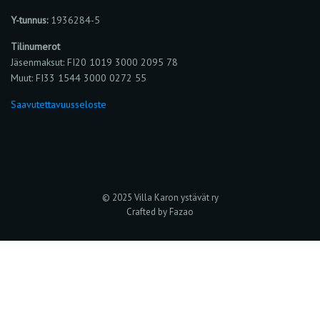
Y-tunnus:
1936284-5
Tilinumerot
Jäsenmaksut: FI20 1019 3000 2095 78
Muut: FI33 1544 3000 0272 55
Saavutettavuusseloste
© 2025 Villa Karon ystävät ry
Crafted by Fazao