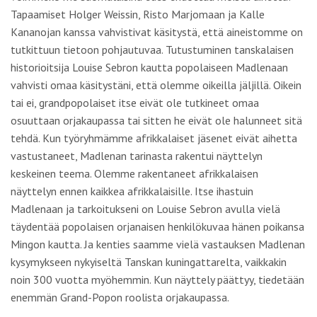
Tapaamiset Holger Weissin, Risto Marjomaan ja Kalle
Kananojan kanssa vahvistivat käsitystä, että aineistomme on
tutkittuun tietoon pohjautuvaa. Tutustuminen tanskalaisen
historioitsija Louise Sebron kautta popolaiseen Madlenaan
vahvisti omaa käsitystäni, että olemme oikeilla jäljillä. Oikein
tai ei, grandpopolaiset itse eivät ole tutkineet omaa
osuuttaan orjakaupassa tai sitten he eivät ole halunneet sitä
tehdä. Kun työryhmämme afrikkalaiset jäsenet eivät aihetta
vastustaneet, Madlenan tarinasta rakentui näyttelyn
keskeinen teema. Olemme rakentaneet afrikkalaisen
näyttelyn ennen kaikkea afrikkalaisille. Itse ihastuin
Madlenaan ja tarkoitukseni on Louise Sebron avulla vielä
täydentää popolaisen orjanaisen henkilökuvaa hänen poikansa
Mingon kautta. Ja kenties saamme vielä vastauksen Madlenan
kysymykseen nykyiseltä Tanskan kuningattarelta, vaikkakin
noin 300 vuotta myöhemmin. Kun näyttely päättyy, tiedetään
enemmän Grand-Popon roolista orjakaupassa.