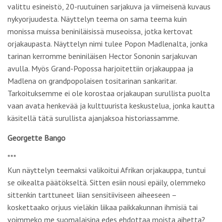
valittu esineistö, 20-ruutuinen sarjakuva ja viimeisenä kuvaus
nykyorjuudesta. Näyttelyn teema on sama teema kuin
monissa muissa beniniläisissä museoissa, jotka kertovat
orjakaupasta. Näyttelyn nimi tulee Popon Madlenalta, jonka
tarinan kerromme beniniläisen Hector Sononin sarjakuvan
avulla. Myös Grand-Popossa harjoitettiin orjakauppaa ja
Madlena on grandpopolaisen tositarinan sankaritar.
Tarkoituksemme ei ole korostaa orjakaupan surullista puolta
vaan avata henkevää ja kulttuurista keskustelua, jonka kautta
käsitellä tätä surullista ajanjaksoa historiassamme.
Georgette Bango
***
Kun näyttelyn teemaksi valikoitui Afrikan orjakauppa, tuntui
se oikealta päätökseltä. Sitten esiin nousi epäily, olemmeko
sittenkin tarttuneet liian sensitiiviseen aiheeseen –
koskettaako orjuus vieläkin liikaa paikkakunnan ihmisiä tai
voimmeko me suomalaisina edes ehdottaa moista aihetta?