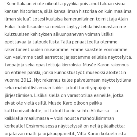
”Kenelläkään ei ole oikeutta pyyhkiä pois ainuttakaan sivua
kansan historiasta, sillä kansa ilman historiaa on kuin maailma
ilman sielua”, totesi kuuluisa kamerunilainen toimittaja Alain
Foka. Todellisuudessa meidän täytyy tehdä historiastamme
kulttuurisen kehityksen alkuunpanevan voiman lisäksi
opettavaa ja taloudellista.Tällä periaatteella olemme
rakentaneet uuden museomme. Emme säästele voimiamme
kun vaalimme tätä aarretta: järjestämme erilaisia näyttelyitä,
työpajoja sekä opastettuja kierroksia. Musée Karon rakennus
on entinen pankki, jonka kunnostustyöt museoksi aloitettin
vuonna 2012. Nyt rakennus tulee palvelemaan näyttelytilana
sekä mahdollistamaan taide- ja kulttuurityöpajojen
järjestämisen. Lisäksi siellä on varastotilaa esineille, jotka
eivät ole vielä esillä. Musée Karo olkoon paikka
kulttuurivaihdolle, jotta kulttuurin soihtu Afrikassa – ja
kaikkialla maailmassa – voisi nousta mahdollisimman
korkealle! Ensimmäisessä näyttelyssä on neljä pääaihetta:
orjalaivan malli ja orjakauppareitit, Villa Karon kokoelmista