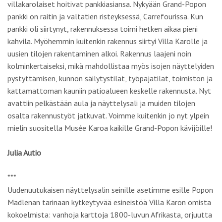
villakarolaiset hoitivat pankkiasiansa. Nykyään Grand-Popon
pankki on raitin ja valtatien risteyksessä, Carrefourissa. Kun
pankki oli siirtynyt, rakennuksessa toimi hetken aikaa pieni
kahvila. Myöhemmin kuitenkin rakennus siirtyi Villa Karolle ja
uusien tilojen rakentaminen alkoi. Rakennus laajeni noin
kolminkertaiseksi, mikä mahdollistaa myös isojen näyttelyiden
pystyttämisen, kunnon säilytystilat, työpajatilat, toimiston ja
kattamattoman kauniin patioalueen keskelle rakennusta. Nyt
avattiin pelkästään aula ja näyttelysali ja muiden tilojen
osalta rakennustyöt jatkuvat. Voimme kuitenkin jo nyt ylpein
mielin suositella Musée Karoa kaikille Grand-Popon kävijöille!
Julia Autio
***
Uudenuutukaisen näyttelysalin seinille asetimme esille Popon
Madlenan tarinaan kytkeytyvää esineistöä Villa Karon omista
kokoelmista: vanhoja karttoja 1800-luvun Afrikasta, orjuutta