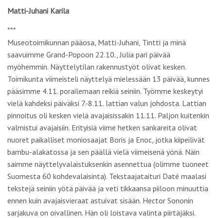
Matti-Juhani Karila
***
Museotoimikunnan pääosa, Matti-Juhani, Tintti ja minä
saavuimme Grand-Popoon 22.10., Julia pari päivää
myöhemmin. Näyttelytilan rakennustyöt olivat kesken.
Toimikunta viimeisteli näyttelyä mielessään 13 päivää, kunnes
pääsimme 4.11. porailemaan reikiä seiniin. Työmme keskeytyi
vielä kahdeksi päiväksi 7.-8.11. lattian valun johdosta. Lattian
pinnoitus oli kesken vielä avajaisissakin 11.11. Paljon kuitenkin
valmistui avajaisiin. Erityisiä viime hetken sankareita olivat
nuoret paikalliset moniosaajat Boris ja Enoc, jotka kiipeilivät
bambu-alakatossa ja sen päällä vielä viimeisenä yönä. Näin
saimme näyttelyvalaistuksenkin asennettua (olimme tuoneet
Suomesta 60 kohdevalaisinta). Tekstaajataituri Daté maalasi
tekstejä seiniin yötä päivää ja veti tikkaansa piiloon minuuttia
ennen kuin avajaisvieraat astuivat sisään. Hector Sononin
sarjakuva on oivallinen. Hän oli loistava valinta piirtäjäksi.