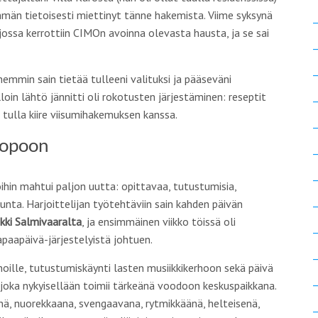
mmän tietoisesti miettinyt tänne hakemista. Viime syksynä
 jossa kerrottiin CIMOn avoinna olevasta hausta, ja se sai
mmin sain tietää tulleeni valituksi ja pääseväni
lloin lähtö jännitti oli rokotusten järjestäminen: reseptit
 tulla kiire viisumihakemuksen kanssa.
Popoon
kkoihin mahtui paljon uutta: opittavaa, tutustumisia,
ta. Harjoittelijan työtehtäviin sain kahden päivän
kki Salmivaaralta
, ja ensimmäinen viikko töissä oli
apaapäivä-järjestelyistä johtuen.
inoille, tutustumiskäynti lasten musiikkikerhoon sekä päivä
 joka nykyisellään toimii tärkeänä voodoon keskuspaikkana.
nä, nuorekkaana, svengaavana, rytmikkäänä, helteisenä,