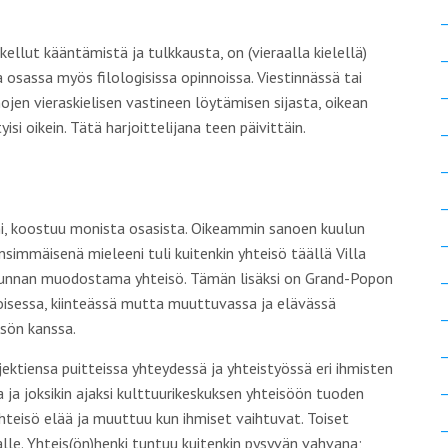
ellut kääntämistä ja tulkkausta, on (vieraalla kielellä)
 osassa myös filologisissa opinnoissa. Viestinnässä tai
jen vieraskielisen vastineen löytämisen sijasta, oikean
yisi
oikein. Tätä harjoittelijana teen päivittäin.
i, koostuu monista osasista. Oikeammin sanoen kuulun
simmäisenä mieleeni tuli kuitenkin yhteisö täällä Villa
ökunnan muodostama yhteisö. Tämän lisäksi on Grand-Popon
ntoisessa, kiinteässä mutta muuttuvassa ja elävässä
isön kanssa.
ktiensa puitteissa yhteydessä ja yhteistyössä eri ihmisten
la ja joksikin ajaksi kulttuurikeskuksen yhteisöön tuoden
Yhteisö elää ja muuttuu kun ihmiset vaihtuvat. Toiset
alle. Yhteis(ön)henki tuntuu kuitenkin pysyvän vahvana;