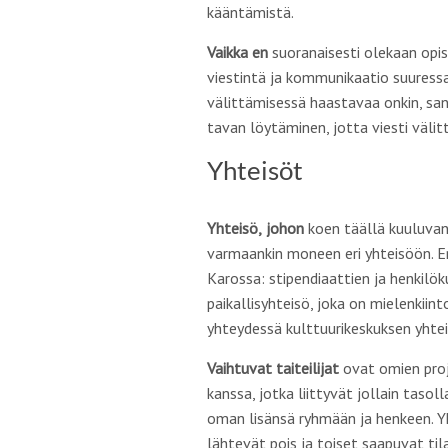
kääntämistä.
Vaikka
en
suoranaisesti olekaan opisk
viestintä ja kommunikaatio suuressa
välittämisessä
haastavaa onkin, sano
tavan löytäminen, jotta viesti
välitt
Yhteisöt
Yhteisö,
johon
koen täällä kuuluvan
varmaankin moneen eri yhteisöön. En
Karossa: stipendiaattien ja henkil
paikallisyhteisö, joka on mielenkii
yhteydessä kulttuurikeskuksen yhte
Vaihtuvat
taiteilijat
ovat omien proje
kanssa, jotka liittyvät jollain tasol
oman lisänsä ryhmään ja
henkeen
. 
lähtevät pois ja toiset saapuvat til