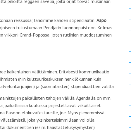
eilta pihoilta reggaen säveliä, joita orjat toivat mukanaan
konaan reissussa; lähdimme kahden stipendiaatin,
Aapo
ohjoiseen tutustumaan Pendjarin luonnonpuistoon. Kolmas
nen viikkoni Grand-Popossa, joten rutiinien muodostuminen
enee kaikenlainen
välittäminen
. Erityisesti kommunikaatio,
n ihmisten (niin kulttuurikeskuksen henkilökunnan kuin
alveluntarjoajien) ja (suomalaisten) stipendiaattien välillä.
inittujen paikallisten tahojen välillä. Agendalla on mm.
a, paikallisissa kouluissa järjestettävät viikoittaiset
kina Fasoon elokuvafestareille, jne. Myös pienemmissä,
)
välittämistä
, joka yksinkertaisimmillaan voi olla
a tai dokumenttien (esim. haastattelukysymysten)