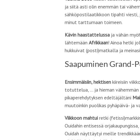
ja siitä asti olin enemmän tai vähe
sähköpostilaatikkoon tipahti viesti,
minut tarttumaan toimeen.
Kävin haastattelussa
ja vähän myöhe
lähtemään
Afrikkaan
! Ainoa hetki jo
hukkuivat (posti)matkalla ja meinasi
Saapuminen Grand-
Ensimmäisiin, hektisen
kiireisiin vii
totuttelua, … ja hieman vähemmän un
pikaperehdytyksen edeltäjältäni
Mai
muutoinkin puolikas pyhäpäivä- ja v
Viikkoon mahtui
retki (fetissi)markk
Ouidahin entisessä orjakaupungissa,
Ouidah näyttäytyi meille trendikkää