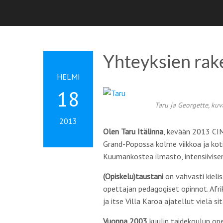
Yhteyksien rak
HELMI
18
Taru ja Georgette, kuv
2013
Olen Taru Itälinna
, kevään 2013 CIM
Grand-Popossa kolme viikkoa ja kot
Kuumankostea ilmasto, intensiivise
(Opiskelu)taustani
on vahvasti kielis
opettajan pedagogiset opinnot. Af
ja itse Villa Karoa ajatellut vielä s
Vuonna 2003
kuulin taidekoulun opet