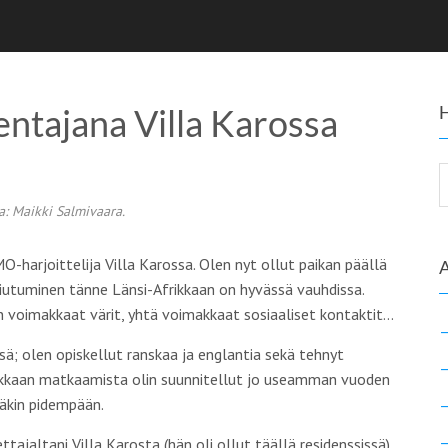
entajana Villa Karossa
a: Maikki Salmivaara.
O-harjoittelija Villa Karossa. Olen nyt ollut paikan päällä
iutuminen tänne Länsi-Afrikkaan on hyvässä vauhdissa.
n voimakkaat värit, yhtä voimakkaat sosiaaliset kontaktit…
sä; olen opiskellut ranskaa ja englantia sekä tehnyt
rikkaan matkaamista olin suunnitellut jo useamman vuoden
itäkin pidempään.
tajaltani Villa Karosta (hän oli ollut täällä residenssissä)