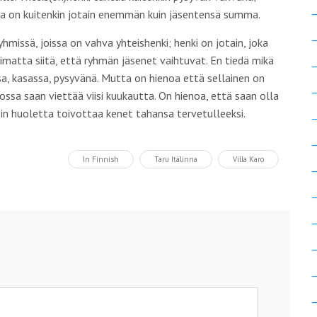
 on kuitenkin jotain enemmän kuin jäsentensä summa.
hmissä, joissa on vahva yhteishenki;
henki
on jotain, joka
imatta siitä, että ryhmän jäsenet vaihtuvat. En tiedä mikä
a, kasassa, pysyvänä. Mutta on hienoa että sellainen on
jossa saan viettää viisi kuukautta. On hienoa, että saan olla
in huoletta toivottaa kenet tahansa tervetulleeksi.
In Finnish
Taru Itälinna
Villa Karo