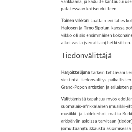
värikkäänä, ja kaduille kantautui us
palatessaan kotiseuduilleen.
Toinen viikkoni
täällä meni lähes ko
Halosen
ja
Timo Sipolan
, kanssa p
viikko oli siis ensimmäinen kokonai
alkoi vasta (verrattain) hetki sitten.
Tiedonvälittäjä
Harjoittelijana
tärkein tehtäväni li
viestintä, tiedon
välitys
, paikalliste
Grand-Popon artistien ja erilaisten p
Välittämistä
tapahtuu myös edelläma
suomalais-afrikkalainen (musiikki-)ilt
musiikki- ja taidekerhot, matka Bur
arkipäivän asioissa tarvitaan (tiedon
(simultaani)tulkkausta asioimisess