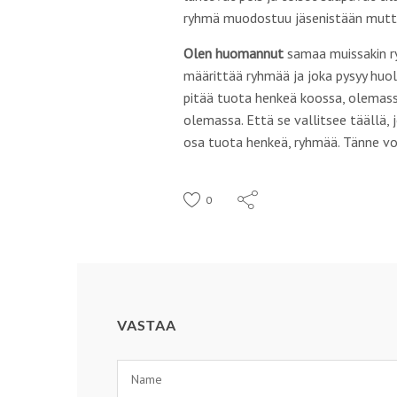
ryhmä muodostuu jäsenistään mutta
Olen huomannut
samaa muissakin ry
määrittää ryhmää ja joka pysyy huol
pitää tuota henkeä koossa, olemass
olemassa. Että se vallitsee täällä, 
osa tuota henkeä, ryhmää. Tänne vo
0
VASTAA