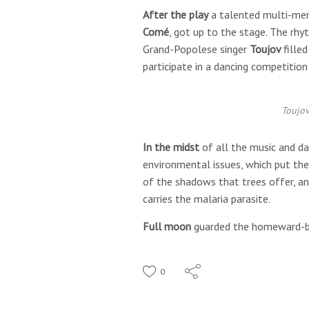
After the play
a talented multi-me
Comé
, got up to the stage. The rhy
Grand-Popolese singer
Toujov
fille
participate in a dancing competition
Toujov
In the midst
of all the music and da
environmental issues, which put th
of the shadows that trees offer, a
carries the malaria parasite.
Full moon
guarded the homeward-b
0