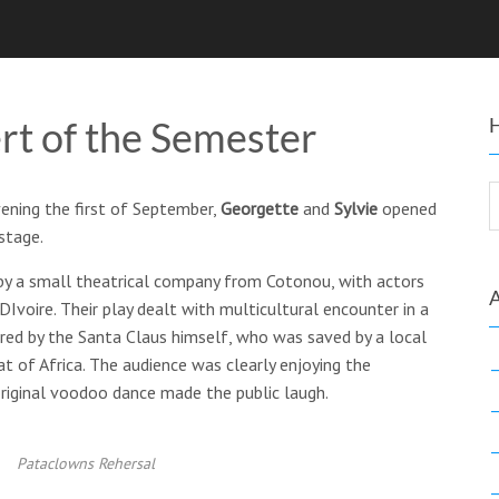
t of the Semester
ening the first of September,
Georgette
and
Sylvie
opened
stage.
 by a small theatrical company from Cotonou, with actors
Ivoire. Their play dealt with multicultural encounter in a
arred by the Santa Claus himself, who was saved by a local
 of Africa. The audience was clearly enjoying the
 original voodoo dance made the public laugh.
Pataclowns Rehersal