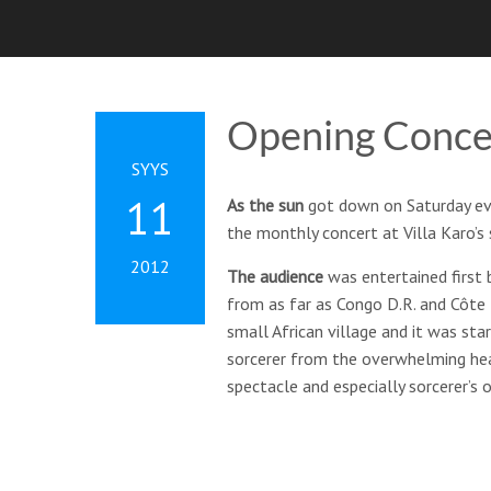
Opening Concer
SYYS
11
As the sun
got down on Saturday ev
the monthly concert at Villa Karo’s 
2012
The audience
was entertained first
from as far as Congo D.R. and Côte D
small African village and it was st
sorcerer from the overwhelming heat
spectacle and especially sorcerer’s