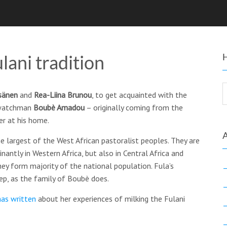
lani tradition
sänen
and
Rea-Liina Brunou
, to get acquainted with the
t watchman
Boubè Amadou
– originally coming from the
er at his home.
e largest of the West African pastoralist peoples. They are
antly in Western Africa, but also in Central Africa and
hey form majority of the national population. Fula’s
ep, as the family of Boubè does.
has written
about her experiences of milking the Fulani