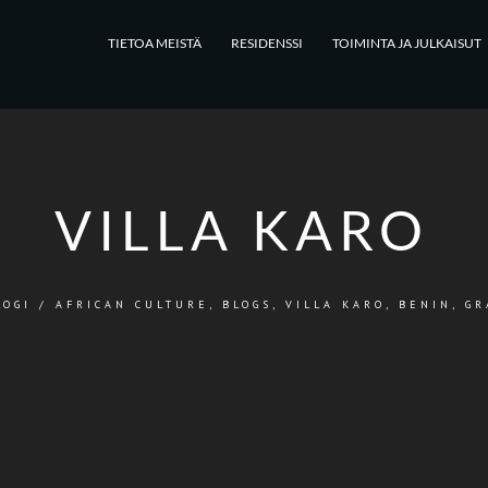
TIETOA MEISTÄ
RESIDENSSI
TOIMINTA JA JULKAISUT
VILLA KARO
LOGI
/
AFRICAN CULTURE
,
BLOGS
,
VILLA KARO, BENIN, G