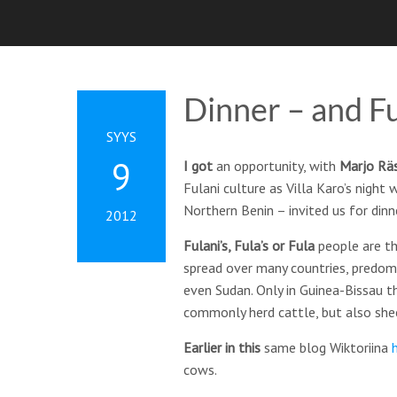
Dinner – and Fu
SYYS
9
I got
an opportunity, with
Marjo Rä
Fulani culture as Villa Karo’s nigh
Northern Benin – invited us for dinn
2012
Fulani’s, Fula’s or Fula
people are th
spread over many countries, predomin
even Sudan. Only in Guinea-Bissau t
commonly herd cattle, but also she
Earlier in this
same blog Wiktoriina
cows.