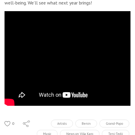
well-being. We’ll see what next year brings!
0
Artists
Benin
Grand-Popo
Music
News on Villa Karo
Teni-Tedji