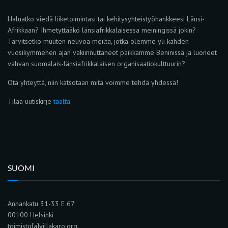
Haluatko viedä liiketoimintasi tai kehitysyhteistyöhankkeesi Länsi-
Afrikkaan? Ihmetyttääkö länsiafrikkalaisessa meiningissä jokin?
Tarvitsetko muuten neuvoa meiltä, jotka olemme yli kahden
vuosikymmenen ajan vakiinnuttaneet paikkamme Beninissä ja luoneet
vahvan suomalais-länsiafrikkalaisen organisaatiokulttuurin?
Ota yhteyttä, niin katsotaan mitä voimme tehdä yhdessä!
Tilaa uutiskirje
täältä
.
SUOMI
Annankatu 31-33 E 67
00100 Helsinki
toimisto[a]villakaro.org