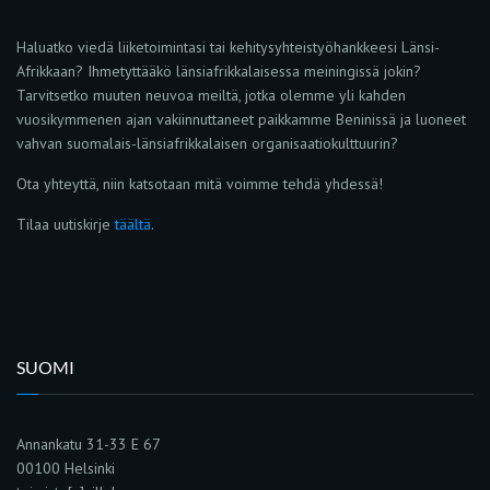
Haluatko viedä liiketoimintasi tai kehitysyhteistyöhankkeesi Länsi-
Afrikkaan? Ihmetyttääkö länsiafrikkalaisessa meiningissä jokin?
Tarvitsetko muuten neuvoa meiltä, jotka olemme yli kahden
vuosikymmenen ajan vakiinnuttaneet paikkamme Beninissä ja luoneet
vahvan suomalais-länsiafrikkalaisen organisaatiokulttuurin?
Ota yhteyttä, niin katsotaan mitä voimme tehdä yhdessä!
Tilaa uutiskirje
täältä
.
SUOMI
Annankatu 31-33 E 67
00100 Helsinki