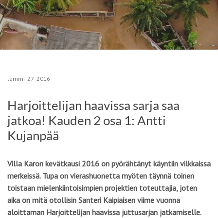
tammi
27
2016
Harjoittelijan haavissa ­sarja saa
jatkoa! Kauden 2 osa 1: Antti
Kujanpää
Villa Karon kevätkausi 2016 on pyörähtänyt käyntiin vilkkaissa
merkeissä. Tupa on vierashuonetta myöten täynnä toinen
toistaan mielenkiintoisimpien projektien toteuttajia, joten
aika on mitä otollisin Santeri Kaipiaisen viime vuonna
aloittaman Harjoittelijan haavissa ­juttusarjan jatkamiselle.