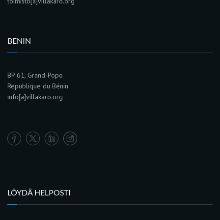
toimisto[a]villakaro.org
BENIN
BP 61, Grand-Popo
Republique du Bénin
info[a]villakaro.org
LÖYDÄ HELPOSTI