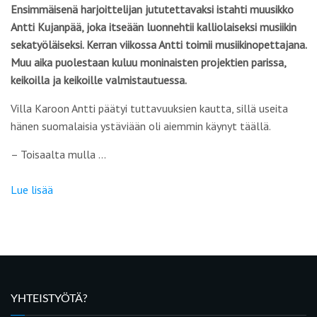
Ensimmäisenä harjoittelijan jututettavaksi istahti muusikko
Antti Kujanpää, joka itseään luonnehtii kalliolaiseksi musiikin
sekatyöläiseksi. Kerran viikossa Antti toimii musiikinopettajana.
Muu aika puolestaan kuluu moninaisten projektien parissa,
keikoilla ja keikoille valmistautuessa.
Villa Karoon Antti päätyi tuttavuuksien kautta, sillä useita
hänen suomalaisia ystäviään oli aiemmin käynyt täällä.
– Toisaalta mulla …
Lue lisää
YHTEISTYÖTÄ?