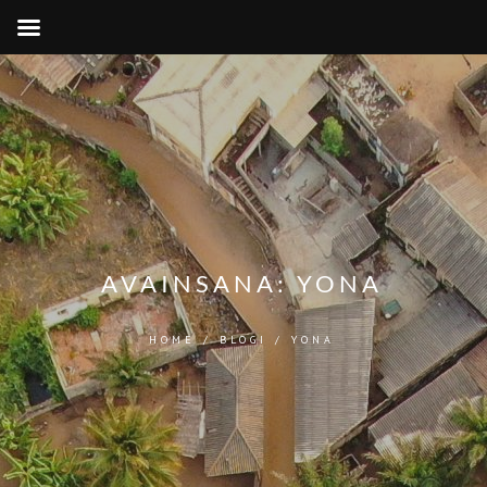
AVAINSANA:
YONA
HOME
/
BLOGI
/
YONA