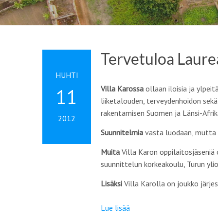
Tervetuloa Laure
HUHTI
Villa Karossa
ollaan iloisia ja ylpeitä
11
liiketalouden, terveydenhoidon sekä
rakentamisen Suomen ja Länsi-Afrika
2012
Suunnitelmia
vasta luodaan, mutta t
Muita
Villa Karon oppilaitosjäseniä
suunnittelun korkeakoulu, Turun yli
Lisäksi
Villa Karolla on joukko järje
Lue lisää