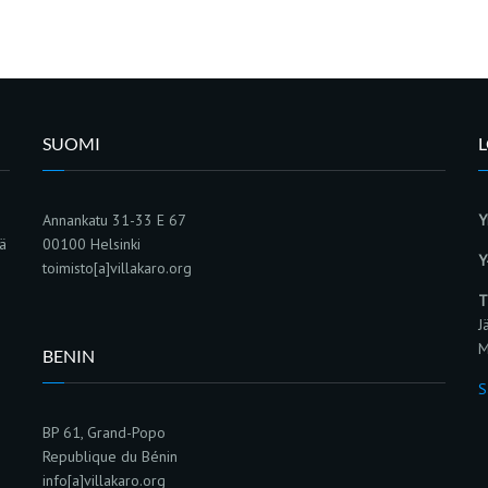
SUOMI
Annankatu 31-33 E 67
Y
sä
00100 Helsinki
Y
toimisto[a]villakaro.org
T
J
M
BENIN
S
BP 61, Grand-Popo
Republique du Bénin
info[a]villakaro.org