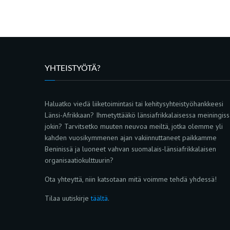
YHTEISTYÖTÄ?
Haluatko viedä liiketoimintasi tai kehitysyhteistyöhankkeesi
Länsi-Afrikkaan? Ihmetyttääkö länsiafrikkalaisessa meiningis
jokin? Tarvitsetko muuten neuvoa meiltä, jotka olemme yli
kahden vuosikymmenen ajan vakiinnuttaneet paikkamme
Beninissä ja luoneet vahvan suomalais-länsiafrikkalaisen
organisaatiokulttuurin?
Ota yhteyttä, niin katsotaan mitä voimme tehdä yhdessä!
Tilaa uutiskirje
täältä
.