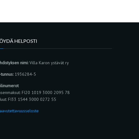
LÖYDÄ HELPOSTI
hdistyksen nimi:
Villa Karon ystävät ry
-tunnus:
1936284-5
ilinumerot
äsenmaksut: FI20 1019 3000 2095 78
uut: FI33 1544 3000 0272 55
aavutettavuusseloste