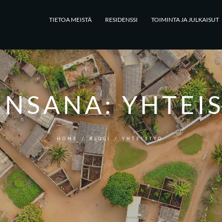
TIETOA MEISTÄ
RESIDENSSI
TOIMINTA JA JULKAISUT
INSANA:
YHTEI
HOME
/
BLOGI
/
YHTEISTYO