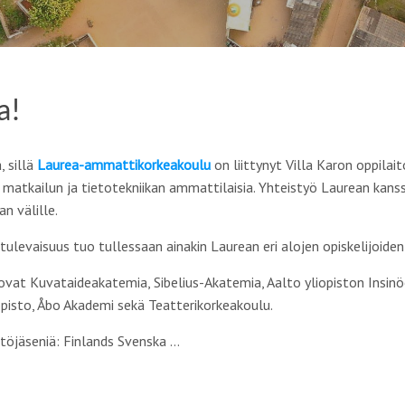
a!
, sillä
Laurea-ammattikorkeakoulu
on liittynyt Villa Karon oppilai
 matkailun ja tietotekniikan ammattilaisia. Yhteistyö Laurean kan
n välille.
ulevaisuus tuo tullessaan ainakin Laurean eri alojen opiskelijoiden
 ovat Kuvataideakatemia, Sibelius-Akatemia, Aalto yliopiston Insinö
opisto, Åbo Akademi sekä Teatterikorkeakoulu.
stöjäseniä: Finlands Svenska …