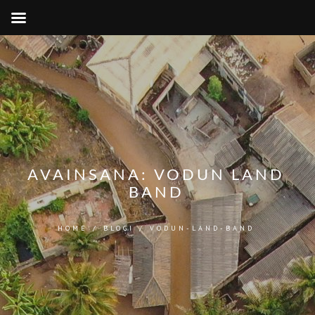
AVAINSANA:
VODUN LAND
BAND
HOME
/
BLOGI
/
VODUN-LAND-BAND