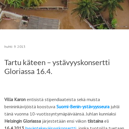
huhti
9
2013
Tartu käteen – ystävyyskonsertti
Gloriassa 16.4.
Villa Karon
entisistä stipendiaateista sekä muista
benininkävijöistä koostuva
Suomi-Benin-ystävyysseura
juhlii
tänä vuonna 10-vuotissyntymäpäiväänsä. Juhlan kunniaksi
Helsingin Gloriassa
järjestetään ensi viikon
tiistaina
eli
16.4.2013
hyväntekeväisyyskonsertti
, jonka tuotoilla tuetaan