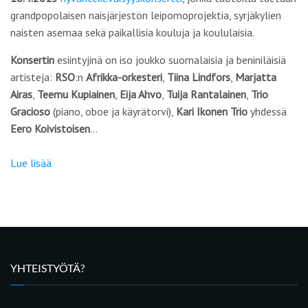
grandpopolaisen naisjärjestön leipomoprojektia, syrjäkylien
naisten asemaa sekä paikallisia kouluja ja koululaisia.
Konsertin
esiintyjinä on iso joukko suomalaisia ja beniniläisiä
artisteja:
RSO
:n
Afrikka-orkesteri
,
Tiina Lindfors
,
Marjatta
Airas
,
Teemu Kupiainen
,
Eija Ahvo
,
Tuija Rantalainen
,
Trio
Gracioso
(piano, oboe ja käyrätorvi),
Kari Ikonen Trio
yhdessä
Eero Koivistoisen
…
Lue lisää
YHTEISTYÖTÄ?