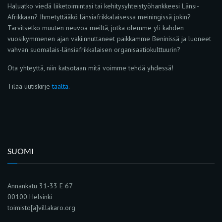
Haluatko viedä liiketoimintasi tai kehitysyhteistyöhankkeesi Länsi-
Afrikkaan? Ihmetyttääkö länsiafrikkalaisessa meiningissä jokin?
Tarvitsetko muuten neuvoa meiltä, jotka olemme yli kahden
vuosikymmenen ajan vakiinnuttaneet paikkamme Beninissä ja luoneet
vahvan suomalais-länsiafrikkalaisen organisaatiokulttuurin?
Ota yhteyttä, niin katsotaan mitä voimme tehdä yhdessä!
Tilaa uutiskirje
täältä
.
SUOMI
Annankatu 31-33 E 67
00100 Helsinki
toimisto[a]villakaro.org