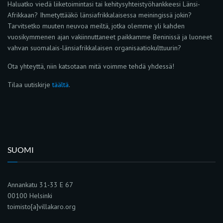
Haluatko viedä liiketoimintasi tai kehitysyhteistyöhankkeesi Länsi-
Afrikkaan? Ihmetyttääkö länsiafrikkalaisessa meiningissä jokin?
Tarvitsetko muuten neuvoa meiltä, jotka olemme yli kahden
vuosikymmenen ajan vakiinnuttaneet paikkamme Beninissä ja luoneet
vahvan suomalais-länsiafrikkalaisen organisaatiokulttuurin?
Ota yhteyttä, niin katsotaan mitä voimme tehdä yhdessä!
Tilaa uutiskirje
täältä
.
SUOMI
Annankatu 31-33 E 67
00100 Helsinki
toimisto[a]villakaro.org