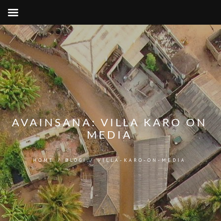
AVAINSANA:
VILLA KARO ON
MEDIA
HOME
/
BLOGI
/
VILLA-KARO-ON-MEDIA