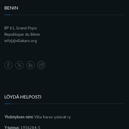
BENIN
BP 61, Grand-Popo
Republique du Bénin
info[a]villakaro.org
LÖYDÄ HELPOSTI
Yhdistyksen nimi:
Villa Karon ystävät ry
Y-tunnus:
1936284-5