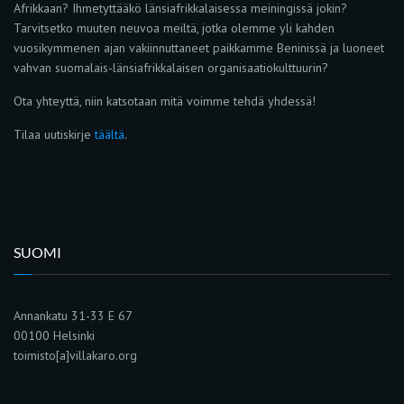
Afrikkaan? Ihmetyttääkö länsiafrikkalaisessa meiningissä jokin?
Tarvitsetko muuten neuvoa meiltä, jotka olemme yli kahden
vuosikymmenen ajan vakiinnuttaneet paikkamme Beninissä ja luoneet
vahvan suomalais-länsiafrikkalaisen organisaatiokulttuurin?
Ota yhteyttä, niin katsotaan mitä voimme tehdä yhdessä!
Tilaa uutiskirje
täältä
.
SUOMI
Annankatu 31-33 E 67
00100 Helsinki
toimisto[a]villakaro.org