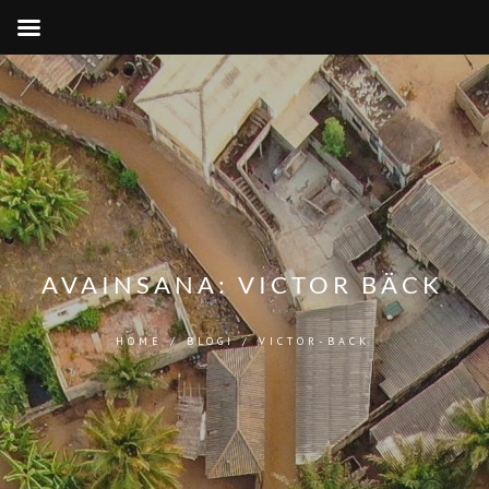
AVAINSANA:
VICTOR BÄCK
HOME
/
BLOGI
/
VICTOR-BACK