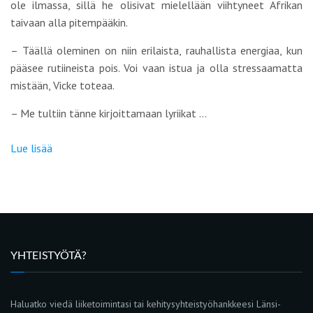
ole ilmassa, sillä he olisivat mielellään viihtyneet Afrikan
taivaan alla pitempääkin.
– Täällä oleminen on niin erilaista, rauhallista energiaa, kun
pääsee rutiineista pois. Voi vaan istua ja olla stressaamatta
mistään, Vicke toteaa.
– Me tultiin tänne kirjoittamaan lyriikat …
Lue lisää
YHTEISTYÖTÄ?
Haluatko viedä liiketoimintasi tai kehitysyhteistyöhankkeesi Länsi-