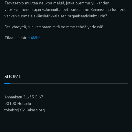
Tarvitsetko muuten neuvoa meiltä, jotka olemme yli kahden
vuosikymmenen ajan vakiinnuttaneet paikkamme Beninissä ja luoneet
vahvan suomalais-länsiafrikkalaisen organisaatiokulttuurin?
Ota yhteyttä, niin katsotaan mitä voimme tehdä yhdessä!
Tilaa uutiskirje
täältä
.
SUOMI
Annankatu 31-33 E 67
00100 Helsinki
toimisto[a]villakaro.org