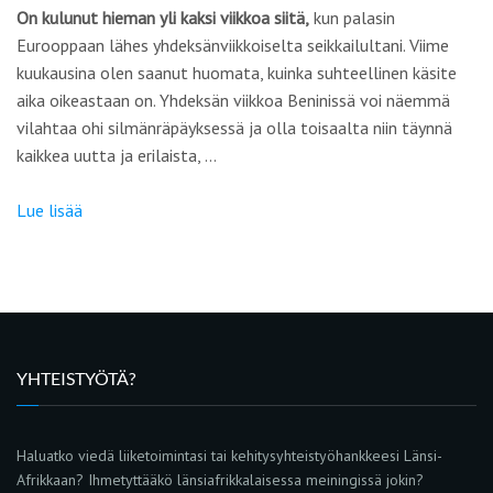
On kulunut hieman yli kaksi viikkoa siitä,
kun palasin
Eurooppaan lähes yhdeksänviikkoiselta seikkailultani. Viime
kuukausina olen saanut huomata, kuinka suhteellinen käsite
aika oikeastaan on. Yhdeksän viikkoa Beninissä voi näemmä
vilahtaa ohi silmänräpäyksessä ja olla toisaalta niin täynnä
kaikkea uutta ja erilaista, …
Lue lisää
YHTEISTYÖTÄ?
Haluatko viedä liiketoimintasi tai kehitysyhteistyöhankkeesi Länsi-
Afrikkaan? Ihmetyttääkö länsiafrikkalaisessa meiningissä jokin?