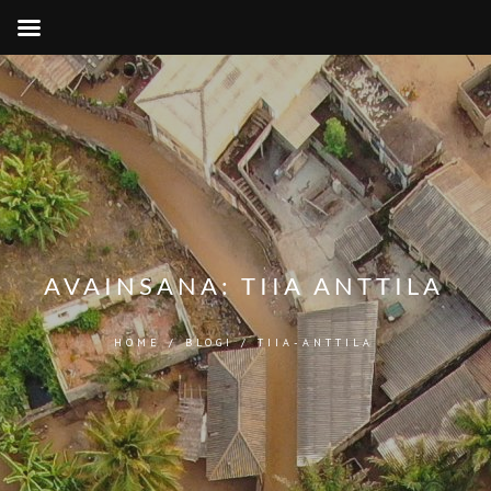
AVAINSANA:
TIIA ANTTILA
HOME
/
BLOGI
/
TIIA-ANTTILA