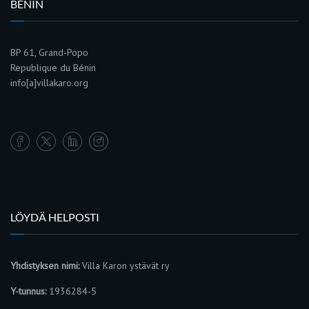
BENIN
BP 61, Grand-Popo
Republique du Bénin
info[a]villakaro.org
LÖYDÄ HELPOSTI
Yhdistyksen nimi:
Villa Karon ystävät ry
Y-tunnus:
1936284-5