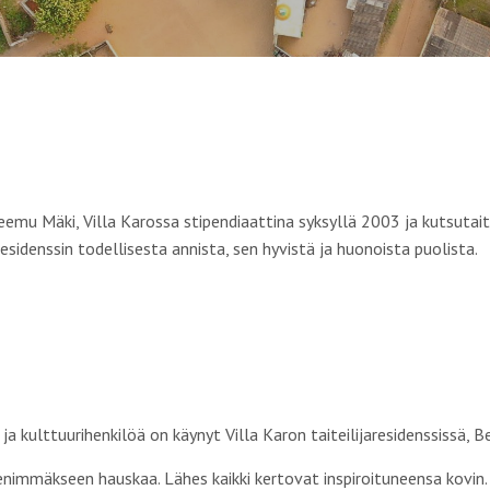
 Teemu Mäki, Villa Karossa stipendiaattina syksyllä 2003 ja kutsutai
 residenssin todellisesta annista, sen hyvistä ja huonoista puolista.
ja kulttuurihenkilöä on käynyt Villa Karon taiteilijaresidenssissä, 
ut enimmäkseen hauskaa. Lähes kaikki kertovat inspiroituneensa kov