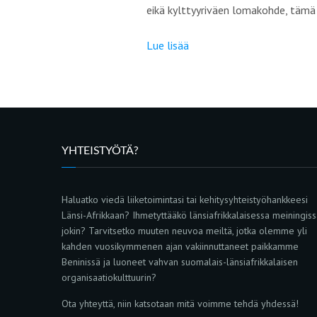
eikä kylttyyriväen lomakohde, tämä 
Lue lisää
YHTEISTYÖTÄ?
Haluatko viedä liiketoimintasi tai kehitysyhteistyöhankkeesi
Länsi-Afrikkaan? Ihmetyttääkö länsiafrikkalaisessa meiningis
jokin? Tarvitsetko muuten neuvoa meiltä, jotka olemme yli
kahden vuosikymmenen ajan vakiinnuttaneet paikkamme
Beninissä ja luoneet vahvan suomalais-länsiafrikkalaisen
organisaatiokulttuurin?
Ota yhteyttä, niin katsotaan mitä voimme tehdä yhdessä!