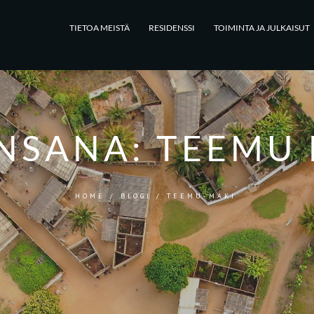
TIETOA MEISTÄ
RESIDENSSI
TOIMINTA JA JULKAISUT
NSANA:
TEEMU 
HOME
/
BLOGI
/
TEEMU-MAKI