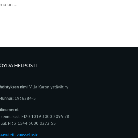
tämä on …
LÖYDÄ HELPOSTI
hdistyksen nimi:
Villa Karon ystävät ry
-tunnus:
1936284-5
ilinumerot
äsenmaksut: FI20 1019 3000 2095 78
uut: FI33 1544 3000 0272 55
aavutettavuusseloste