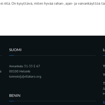
ei riitä. On kysyttävä, miten hyvää rahan-, ajan- ja vaivankäyttöä 
SUOMI
Annankatu 31-33 E 67
Y
sä
00100 Helsinki
Y
toimisto[a]villakaro.org
T
J
M
BENIN
S