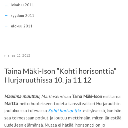
lokakuu 2011
syyskuu 2011
elokuu 2011
marras
12
2012
Taina Mäki-Ison ”Kohti horisonttia”
Hurjaruuthissa 10. ja 11.12
Maailma muuttuu
, Marttaseni!
saa
Taina Mäki-Ison
esittämä
Martta
-neito huolekseen todeta tanssiteatteri Hurjaruuthiin
joulukuussa tulevassa
Kohti horisonttia
-esityksessä, kun hän
saa toimestaan potkut ja joutuu miettimään, miten järjestää
uudelleen elämänsä. Mutta ei hätää, horisontti on jo