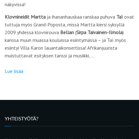
näkyvissä!
Klovnineidit Martta
ja ihananhauskaa ranskaa puhuva
Taì
ovat
tuttuja myös Grand-Poposta, missä Martta kiersi syksyllä
2009 yhdessä klovnirouva
Bellan
(
Sirpa Taivainen-Ilmola
)
kanssa muun muassa kouluissa esiintymässä – ja Taì myös
esiintyi Villa Karon lauantaikonsertissa! Afrikanjuurista
muistuttavat esityksen tanssi ja musiikki, …
Lue lisää
YHTEISTYÖTÄ?