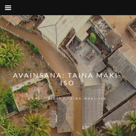
AVAINSANA:
TAINA MÄKI-
ISO
HOME
/
BLOGI
/
TAINA-MAKI-ISO