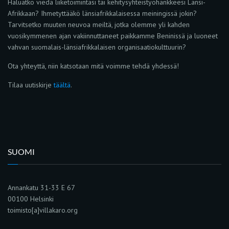
Haluatko viedä liiketoimintasi tai kehitysyhteistyöhankkeesi Länsi-
Afrikkaan? Ihmetyttääkö länsiafrikkalaisessa meiningissä jokin?
Tarvitsetko muuten neuvoa meiltä, jotka olemme yli kahden
vuosikymmenen ajan vakiinnuttaneet paikkamme Beninissä ja luoneet
vahvan suomalais-länsiafrikkalaisen organisaatiokulttuurin?
Ota yhteyttä, niin katsotaan mitä voimme tehdä yhdessä!
Tilaa uutiskirje
täältä
.
SUOMI
Annankatu 31-33 E 67
00100 Helsinki
toimisto[a]villakaro.org