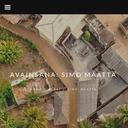
AVAINSANA:
SIMO MÄÄTTÄ
HOME
/
BLOGI
/
SIMO-MAATTA