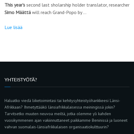
This year’s
second last sholarship holder translator, researcher
Simo Määttä
will reach Grand-Popo by …
Lue lisää
YHTEISTYÖTÄ?
Haluatko viedä liiketoimintasi tai kehitysyhteistyöhankkeesi Länsi-
Afrikkaan? Ihmetyttääkö länsiafrikkalaisessa meiningissä jokin?
Tarvitsetko muuten neuvoa meiltä, jotka olemme yli kahden
vuosikymmenen ajan vakiinnuttaneet paikkamme Beninissä ja luoneet
vahvan suomalais-länsiafrikkalaisen organisaatiokulttuurin?