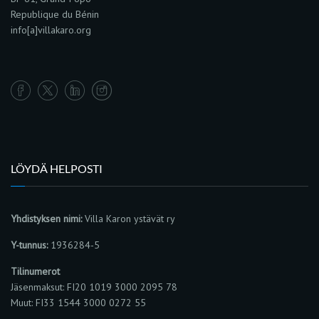
Republique du Bénin
info[a]villakaro.org
LÖYDÄ HELPOSTI
Yhdistyksen nimi:
Villa Karon ystävät ry
Y-tunnus:
1936284-5
Tilinumerot
Jäsenmaksut: FI20 1019 3000 2095 78
Muut: FI33 1544 3000 0272 55