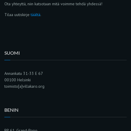
Ota yhteyttä, niin katsotaan mitä voimme tehdä yhdessä!
Tilaa uutiskirje
täältä
.
SUOMI
Annankatu 31-33 E 67
00100 Helsinki
toimisto[a]villakaro.org
BENIN
BP 61, Grand-Popo