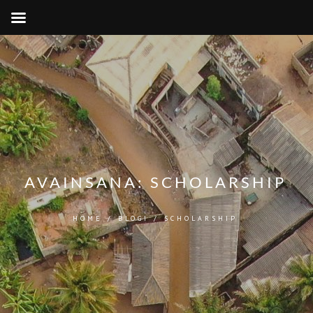
AVAINSANA:
SCHOLARSHIP
HOME
/
BLOGI
/
SCHOLARSHIP