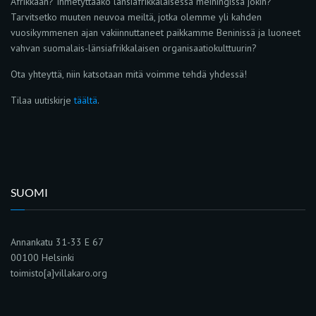
Afrikkaan? Ihmetyttääkö länsiafrikkalaisessa meiningissä jokin?
Tarvitsetko muuten neuvoa meiltä, jotka olemme yli kahden
vuosikymmenen ajan vakiinnuttaneet paikkamme Beninissä ja luoneet
vahvan suomalais-länsiafrikkalaisen organisaatiokulttuurin?
Ota yhteyttä, niin katsotaan mitä voimme tehdä yhdessä!
Tilaa uutiskirje
täältä
.
SUOMI
Annankatu 31-33 E 67
00100 Helsinki
toimisto[a]villakaro.org