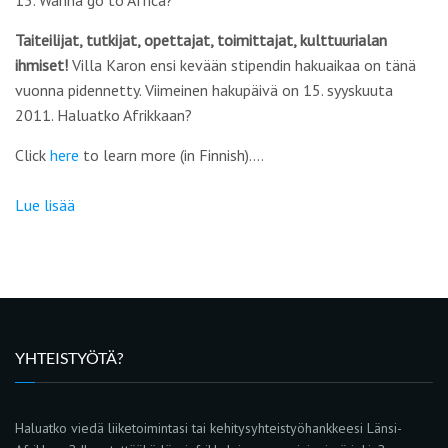
15. Wanna go to Africa?
Taiteilijat, tutkijat, opettajat, toimittajat, kulttuurialan
ihmiset!
Villa Karon ensi kevään stipendin hakuaikaa on tänä
vuonna pidennetty. Viimeinen hakupäivä on 15. syyskuuta
2011. Haluatko Afrikkaan?
Click
here
to learn more (in Finnish).…
Lue lisää
YHTEISTYÖTÄ?
Haluatko viedä liiketoimintasi tai kehitysyhteistyöhankkeesi Länsi-