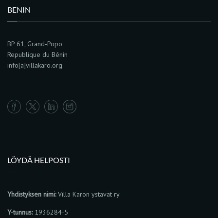
BENIN
BP 61, Grand-Popo
Republique du Bénin
info[a]villakaro.org
LÖYDÄ HELPOSTI
Yhdistyksen nimi:
Villa Karon ystävät ry
Y-tunnus:
1936284-5