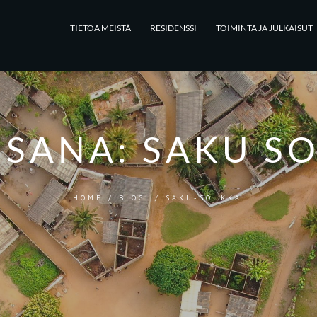
TIETOA MEISTÄ
RESIDENSSI
TOIMINTA JA JULKAISUT
NSANA:
SAKU S
HOME
/
BLOGI
/
SAKU-SOUKKA