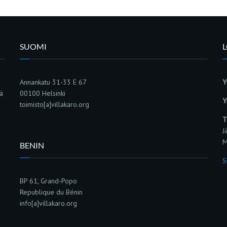
SUOMI
Annankatu 31-33 E 67
Y
sä
00100 Helsinki
Y
toimisto[a]villakaro.org
T
J
M
BENIN
S
BP 61, Grand-Popo
Republique du Bénin
info[a]villakaro.org