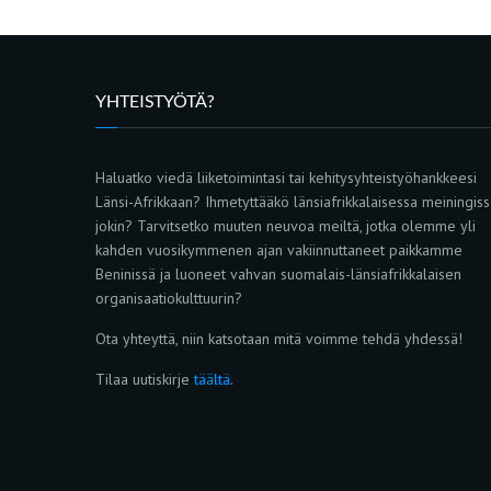
YHTEISTYÖTÄ?
Haluatko viedä liiketoimintasi tai kehitysyhteistyöhankkeesi
Länsi-Afrikkaan? Ihmetyttääkö länsiafrikkalaisessa meiningis
jokin? Tarvitsetko muuten neuvoa meiltä, jotka olemme yli
kahden vuosikymmenen ajan vakiinnuttaneet paikkamme
Beninissä ja luoneet vahvan suomalais-länsiafrikkalaisen
organisaatiokulttuurin?
Ota yhteyttä, niin katsotaan mitä voimme tehdä yhdessä!
Tilaa uutiskirje
täältä
.