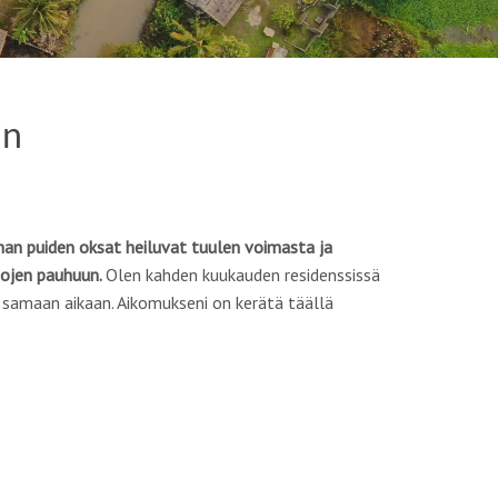
in
han puiden oksat heiluvat tuulen voimasta ja
tojen pauhuun.
Olen kahden kuukauden residenssissä
a samaan aikaan. Aikomukseni on kerätä täällä