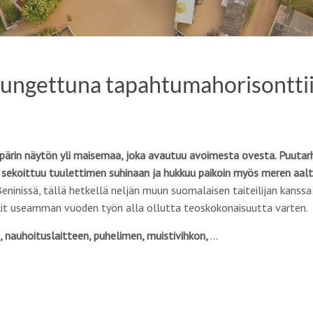
tungettuna tapahtumahorisontti
äppärin näytön yli maisemaa, joka avautuu avoimesta ovesta. Puutar
a sekoittuu tuulettimen suhinaan ja hukkuu paikoin myös meren aal
eninissä, tällä hetkellä neljän muun suomalaisen taiteilijan kanss
alit useamman vuoden työn alla ollutta teoskokonaisuutta varten.
 nauhoituslaitteen, puhelimen, muistivihkon,
…