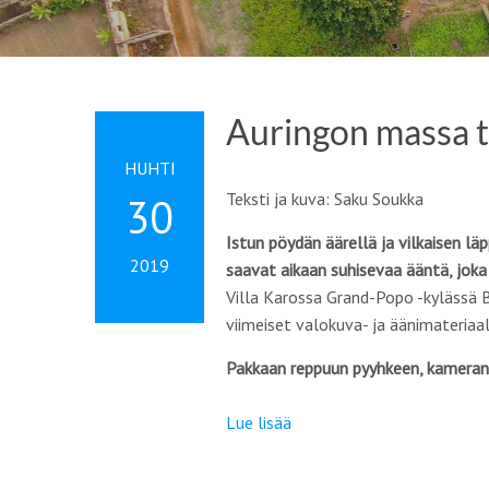
Auringon massa 
HUHTI
Teksti ja kuva: Saku Soukka
30
Istun pöydän äärellä ja vilkaisen l
2019
saavat aikaan suhisevaa ääntä, jok
Villa Karossa Grand-Popo -kylässä B
viimeiset valokuva- ja äänimateria
Pakkaan reppuun pyyhkeen, kameran,
Lue lisää