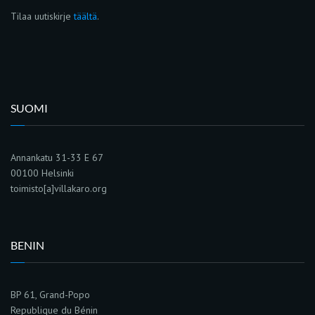
Tilaa uutiskirje
täältä
.
SUOMI
Annankatu 31-33 E 67
00100 Helsinki
toimisto[a]villakaro.org
BENIN
BP 61, Grand-Popo
Republique du Bénin