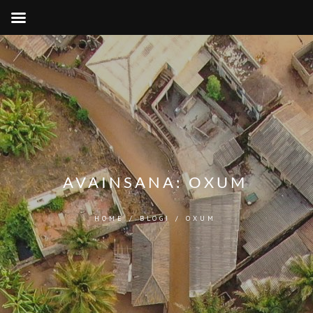
AVAINSANA:
OXUM
HOME
/
BLOGI
/
OXUM