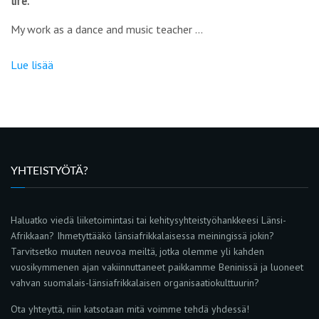
life.
My work as a dance and music teacher …
Lue lisää
YHTEISTYÖTÄ?
Haluatko viedä liiketoimintasi tai kehitysyhteistyöhankkeesi Länsi-
Afrikkaan? Ihmetyttääkö länsiafrikkalaisessa meiningissä jokin?
Tarvitsetko muuten neuvoa meiltä, jotka olemme yli kahden
vuosikymmenen ajan vakiinnuttaneet paikkamme Beninissä ja luoneet
vahvan suomalais-länsiafrikkalaisen organisaatiokulttuurin?
Ota yhteyttä, niin katsotaan mitä voimme tehdä yhdessä!