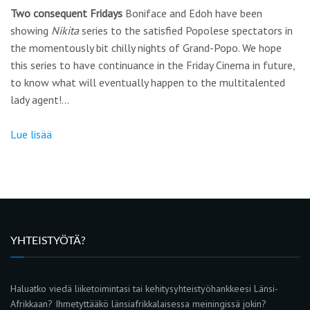
Two consequent Fridays
Boniface and Edoh have been
showing
Nikita
series to the satisfied Popolese spectators in
the momentously bit chilly nights of Grand-Popo. We hope
this series to have continuance in the Friday Cinema in future,
to know what will eventually happen to the multitalented
lady agent!…
Lue lisää
YHTEISTYÖTÄ?
Haluatko viedä liiketoimintasi tai kehitysyhteistyöhankkeesi Länsi-
Afrikkaan? Ihmetyttääkö länsiafrikkalaisessa meiningissä jokin?