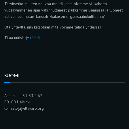
Tarvitsetko muuten neuvoa meiltä, jotka olemme yli kahden
vuosikymmenen ajan vakiinnuttaneet paikkamme Beninissä ja luoneet
vahvan suomalais-länsiafrikkalaisen organisaatiokulttuurin?
Ota yhteyttä, niin katsotaan mitä voimme tehdä yhdessä!
Tilaa uutiskirje
täältä
.
SUOMI
Annankatu 31-33 E 67
00100 Helsinki
toimisto[a]villakaro.org