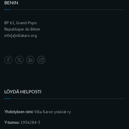
BENIN
BP 61, Grand-Popo
Republique du Bénin
info[a]villakaro.org
LÖYDÄ HELPOSTI
Yhdistyksen nimi:
Villa Karon ystävät ry
Y-tunnus:
1936284-5