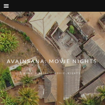
AVAINSANA:
MOVIE NIGHTS
HOME
/
BLOGI
/
MOVIE-NIGHTS