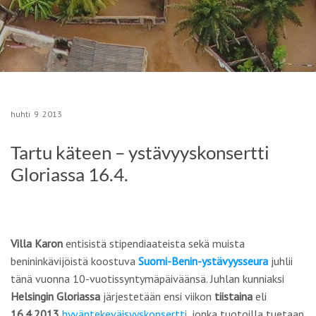
huhti
9
2013
Tartu käteen – ystävyyskonsertti
Gloriassa 16.4.
Villa Karon
entisistä stipendiaateista sekä muista
benininkävijöistä koostuva
Suomi-Benin-ystävyysseura
juhlii
tänä vuonna 10-vuotissyntymäpäiväänsä. Juhlan kunniaksi
Helsingin Gloriassa
järjestetään ensi viikon
tiistaina
eli
16.4.2013
hyväntekeväisyyskonsertti
, jonka tuotoilla tuetaan