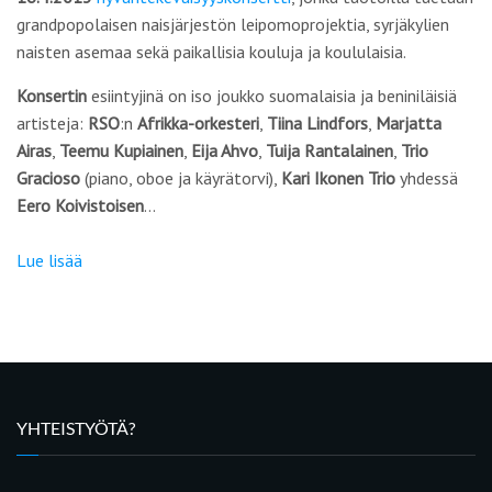
grandpopolaisen naisjärjestön leipomoprojektia, syrjäkylien
naisten asemaa sekä paikallisia kouluja ja koululaisia.
Konsertin
esiintyjinä on iso joukko suomalaisia ja beniniläisiä
artisteja:
RSO
:n
Afrikka-orkesteri
,
Tiina Lindfors
,
Marjatta
Airas
,
Teemu Kupiainen
,
Eija Ahvo
,
Tuija Rantalainen
,
Trio
Gracioso
(piano, oboe ja käyrätorvi),
Kari Ikonen Trio
yhdessä
Eero Koivistoisen
…
Lue lisää
YHTEISTYÖTÄ?