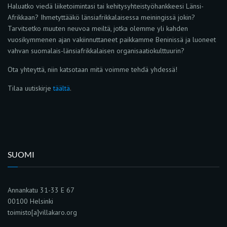
Haluatko viedä liiketoimintasi tai kehitysyhteistyöhankkeesi Länsi-
Afrikkaan? Ihmetyttääkö länsiafrikkalaisessa meiningissä jokin?
Tarvitsetko muuten neuvoa meiltä, jotka olemme yli kahden
vuosikymmenen ajan vakiinnuttaneet paikkamme Beninissä ja luoneet
vahvan suomalais-länsiafrikkalaisen organisaatiokulttuurin?
Ota yhteyttä, niin katsotaan mitä voimme tehdä yhdessä!
Tilaa uutiskirje
täältä
.
SUOMI
Annankatu 31-33 E 67
00100 Helsinki
toimisto[a]villakaro.org