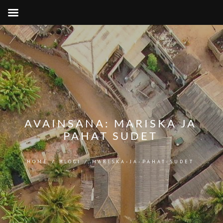
AVAINSANA:
MARISKA JA
PAHAT SUDET
HOME
/
BLOGI
/
MARISKA-JA-PAHAT-SUDET