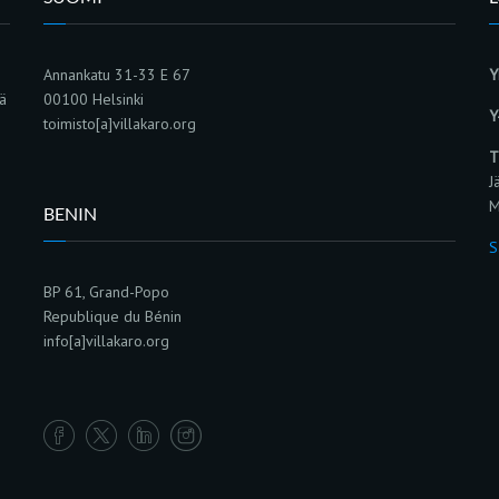
Annankatu 31-33 E 67
Y
sä
00100 Helsinki
Y
toimisto[a]villakaro.org
T
J
M
BENIN
S
BP 61, Grand-Popo
Republique du Bénin
info[a]villakaro.org