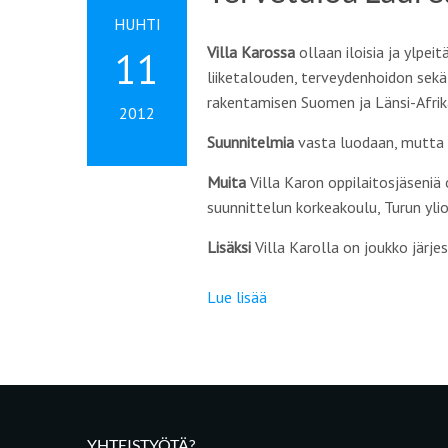
HUHTI
Villa Karossa
ollaan iloisia ja ylpeitä
11
liiketalouden, terveydenhoidon sekä
rakentamisen Suomen ja Länsi-Afrika
2012
Suunnitelmia
vasta luodaan, mutta t
Muita
Villa Karon oppilaitosjäseniä
suunnittelun korkeakoulu, Turun yli
Lisäksi
Villa Karolla on joukko järje
Lue lisää
YHTEISTYÖTÄ?