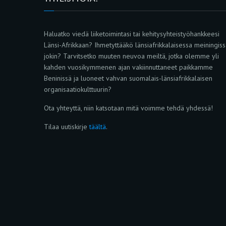
Haluatko viedä liiketoimintasi tai kehitysyhteistyöhankkeesi
Länsi-Afrikkaan? Ihmetyttääkö länsiafrikkalaisessa meiningis
jokin? Tarvitsetko muuten neuvoa meiltä, jotka olemme yli
kahden vuosikymmenen ajan vakiinnuttaneet paikkamme
Beninissä ja luoneet vahvan suomalais-länsiafrikkalaisen
organisaatiokulttuurin?
Ota yhteyttä, niin katsotaan mitä voimme tehdä yhdessä!
Tilaa uutiskirje
täältä
.