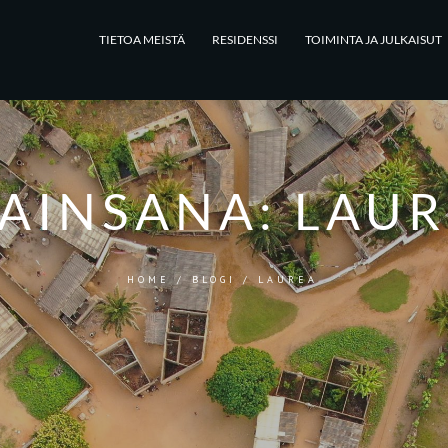
TIETOA MEISTÄ
RESIDENSSI
TOIMINTA JA JULKAISUT
AINSANA:
LAUR
HOME
/
BLOGI
/
LAUREA