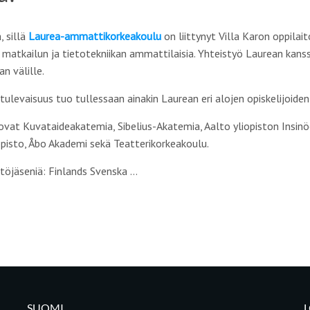
, sillä
Laurea-ammattikorkeakoulu
on liittynyt Villa Karon oppilai
 matkailun ja tietotekniikan ammattilaisia. Yhteistyö Laurean kan
n välille.
ulevaisuus tuo tullessaan ainakin Laurean eri alojen opiskelijoiden
 ovat Kuvataideakatemia, Sibelius-Akatemia, Aalto yliopiston Insinö
opisto, Åbo Akademi sekä Teatterikorkeakoulu.
stöjäseniä: Finlands Svenska …
SUOMI