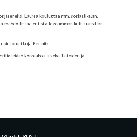
tosjäseneksi. Laurea kouluttaa mm. sosiaali-alan,
ssa mahdollistaa entistä leveämmän kulttuurisillan
 opintomatkoja Beniniin.
öritieteiden korkeakoulu sekä Taiteiden ja
LÖYDÄ HELPOSTI