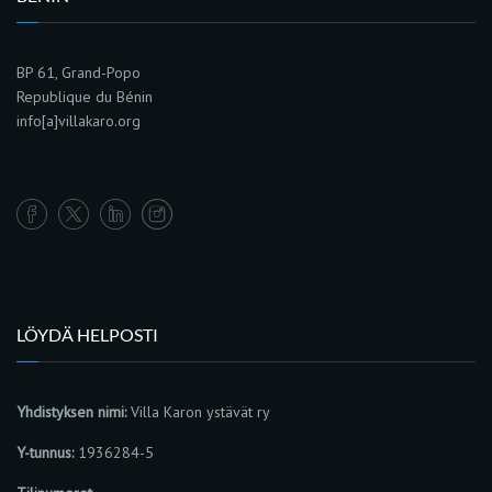
BP 61, Grand-Popo
Republique du Bénin
info[a]villakaro.org
LÖYDÄ HELPOSTI
Yhdistyksen nimi:
Villa Karon ystävät ry
Y-tunnus:
1936284-5