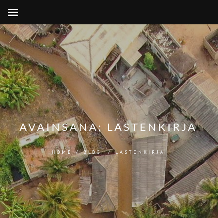
AVAINSANA:
LASTENKIRJA
HOME
/
BLOGI
/
LASTENKIRJA