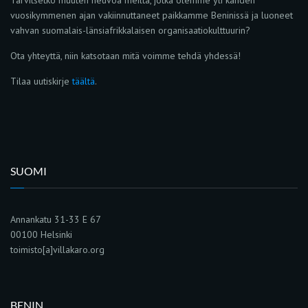
Tarvitsetko muuten neuvoa meiltä, jotka olemme yli kahden
vuosikymmenen ajan vakiinnuttaneet paikkamme Beninissä ja luoneet
vahvan suomalais-länsiafrikkalaisen organisaatiokulttuurin?
Ota yhteyttä, niin katsotaan mitä voimme tehdä yhdessä!
Tilaa uutiskirje
täältä
.
SUOMI
Annankatu 31-33 E 67
00100 Helsinki
toimisto[a]villakaro.org
BENIN