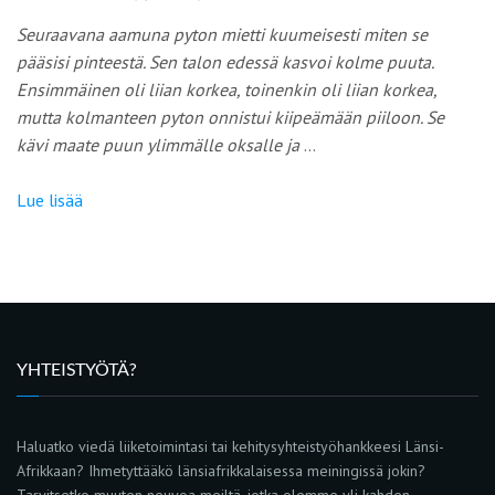
Seuraavana aamuna pyton mietti kuumeisesti miten se
pääsisi pinteestä. Sen talon edessä kasvoi kolme puuta.
Ensimmäinen oli liian korkea, toinenkin oli liian korkea,
mutta kolmanteen pyton onnistui kiipeämään piiloon. Se
kävi maate puun ylimmälle oksalle ja
…
Lue lisää
YHTEISTYÖTÄ?
Haluatko viedä liiketoimintasi tai kehitysyhteistyöhankkeesi Länsi-
Afrikkaan? Ihmetyttääkö länsiafrikkalaisessa meiningissä jokin?