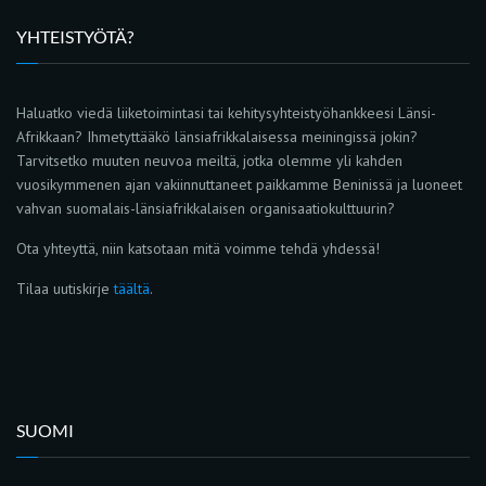
YHTEISTYÖTÄ?
Haluatko viedä liiketoimintasi tai kehitysyhteistyöhankkeesi Länsi-
Afrikkaan? Ihmetyttääkö länsiafrikkalaisessa meiningissä jokin?
Tarvitsetko muuten neuvoa meiltä, jotka olemme yli kahden
vuosikymmenen ajan vakiinnuttaneet paikkamme Beninissä ja luoneet
vahvan suomalais-länsiafrikkalaisen organisaatiokulttuurin?
Ota yhteyttä, niin katsotaan mitä voimme tehdä yhdessä!
Tilaa uutiskirje
täältä
.
SUOMI