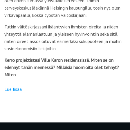
olen erikoistumassa yleislääketieteeseen. Toimin
terveyskeskuslääkärinä Helsingin kaupungilla, tosin nyt olen
virkavapaalla, koska työstän väitöskirjaani.
Tutkin väitöskirjassani ikääntyvien ihmisten oireita ja niiden
yhteyttä elämänlaatuun ja yleiseen hyvinvointiin sekä sitä,
miten oireet assosioituvat esimerkiksi sukupuoleen ja muihin
sosioekonomisiin tekijöihin.
Kerro projektistasi Villa Karon residenssissä. Miten se on
edennyt tähän mennessä? Millaisia huomioita olet tehnyt?
Miten
…
Lue lisää