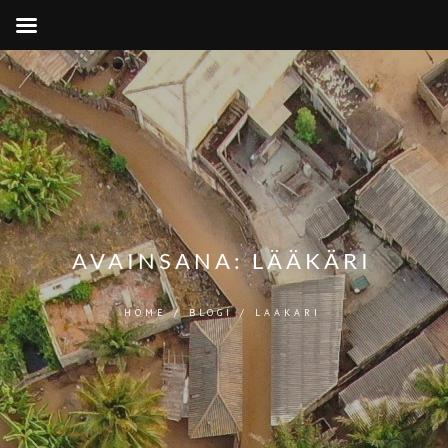
AVAINSANA:
LÄÄKÄRI
HOME
/
BLOGI
/
LAAKARI