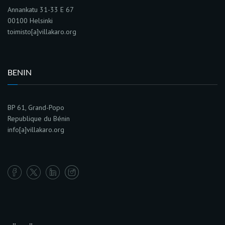
Annankatu 31-33 E 67
00100 Helsinki
toimisto[a]villakaro.org
BENIN
BP 61, Grand-Popo
Republique du Bénin
info[a]villakaro.org