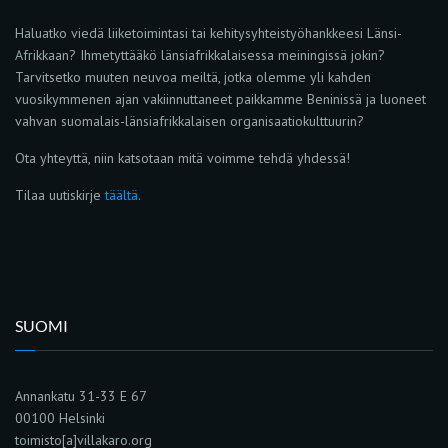
Haluatko viedä liiketoimintasi tai kehitysyhteistyöhankkeesi Länsi-
Afrikkaan? Ihmetyttääkö länsiafrikkalaisessa meiningissä jokin?
Tarvitsetko muuten neuvoa meiltä, jotka olemme yli kahden
vuosikymmenen ajan vakiinnuttaneet paikkamme Beninissä ja luoneet
vahvan suomalais-länsiafrikkalaisen organisaatiokulttuurin?
Ota yhteyttä, niin katsotaan mitä voimme tehdä yhdessä!
Tilaa uutiskirje
täältä
.
SUOMI
Annankatu 31-33 E 67
00100 Helsinki
toimisto[a]villakaro.org