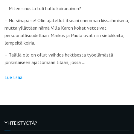
–
Miten sinusta tuli hullu koiranainen?
– No siinäpä se! Olin ajatellut itseäni enemmän kissaihmisenä,
mutta yllättäen nämä Villa Karon koirat vetosivat
persoonallisuudellaan. Markus ja Paula ovat niin sielukkaita,
lempeitä koiria.
– Täällä olo on ollut vaihdos hektisestä työelämästä
jonkinlaiseen ajattomaan tilaan, jossa …
Lue lisää
YHTEISTYÖTÄ?