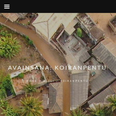
AVAINSANA:
KOIRANPENTU
HOME
/
BLOGI
/
KOIRANPENTU