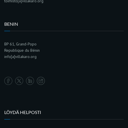
toimisto[a]villakaro.org
BENIN
BP 61, Grand-Popo
Republique du Bénin
info[a]villakaro.org
LÖYDÄ HELPOSTI