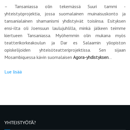
– Tansaniassa olin tekemässä Suuri tammi -
yhteistyöprojektia, jossa suomalainen muinaisuskonto ja
tansanialainen shamanismi yhdistyivät toisiinsa. Esityksen
ensi-ilta oli Joensuun laulujuhlilla, minkä jälkeen teimme
kiertueen Tansaniassa. Myöhemmin olin mukana myös
teatterikorkeakoulun ja Dar es Salaamin yliopiston
opiskelijoiden yhteisöteatteriprojektissa. Sen sijaan
Mosambiquessa kävin suomalaisen
Agora-yhdistyksen
…
Lue lisää
YHTEISTYÖTÄ?