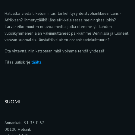
Haluatko viedä liiketoimintasi tai kehitysyhteistyöhankkeesi Länsi-
Afrikkaan? Ihmetyttääkö länsiafrikkalaisessa meiningissä jokin?
Tarvitsetko muuten neuvoa meiltä, jotka olemme yli kahden
vuosikymmenen ajan vakiinnuttaneet paikkamme Beninissä ja luoneet
vahvan suomalais-länsiafrikkalaisen organisaatiokulttuurin?
Ota yhteyttä, niin katsotaan mitä voimme tehdä yhdessä!
Tilaa uutiskirje
täältä
.
SUOMI
Annankatu 31-33 E 67
00100 Helsinki