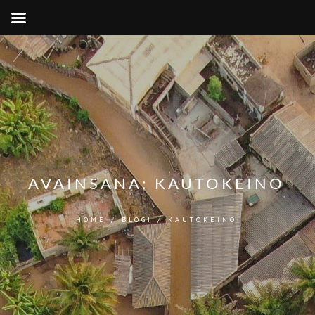
AVAINSANA:
KAUTOKEINO
HOME
/
BLOGI
/
KAUTOKEINO