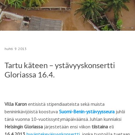
huhti
9
2013
Tartu käteen – ystävyyskonsertti
Gloriassa 16.4.
Villa Karon
entisistä stipendiaateista sekä muista
benininkävijöistä koostuva
Suomi-Benin-ystävyysseura
juhlii
tänä vuonna 10-vuotissyntymäpäiväänsä. Juhlan kunniaksi
Helsingin Gloriassa
järjestetään ensi viikon
tiistaina
eli
16.4.2013
hyväntekeväisyyskonsertti
, jonka tuotoilla tuetaan