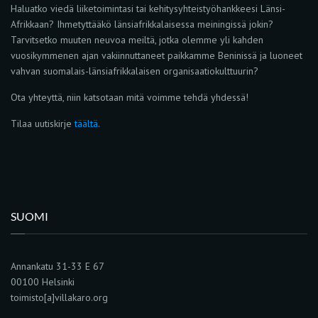
Haluatko viedä liiketoimintasi tai kehitysyhteistyöhankkeesi Länsi-
Afrikkaan? Ihmetyttääkö länsiafrikkalaisessa meiningissä jokin?
Tarvitsetko muuten neuvoa meiltä, jotka olemme yli kahden
vuosikymmenen ajan vakiinnuttaneet paikkamme Beninissä ja luoneet
vahvan suomalais-länsiafrikkalaisen organisaatiokulttuurin?
Ota yhteyttä, niin katsotaan mitä voimme tehdä yhdessä!
Tilaa uutiskirje
täältä
.
SUOMI
Annankatu 31-33 E 67
00100 Helsinki
toimisto[a]villakaro.org