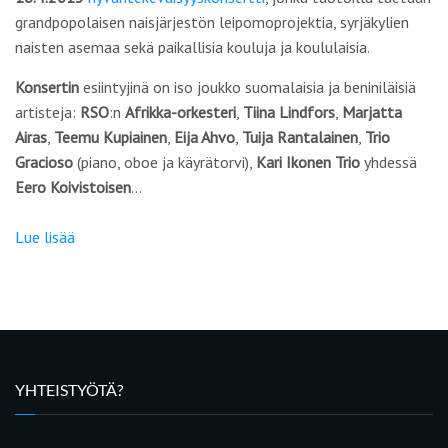
grandpopolaisen naisjärjestön leipomoprojektia, syrjäkylien
naisten asemaa sekä paikallisia kouluja ja koululaisia.
Konsertin
esiintyjinä on iso joukko suomalaisia ja beniniläisiä
artisteja:
RSO
:n
Afrikka-orkesteri
,
Tiina Lindfors
,
Marjatta
Airas
,
Teemu Kupiainen
,
Eija Ahvo
,
Tuija Rantalainen
,
Trio
Gracioso
(piano, oboe ja käyrätorvi),
Kari Ikonen Trio
yhdessä
Eero Koivistoisen
…
Lue lisää
YHTEISTYÖTÄ?