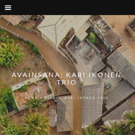
AVAINSANA:
KARI IKONEN
TRIO
HOME
/
BLOGI
/
KARI-IKONEN-TRIO