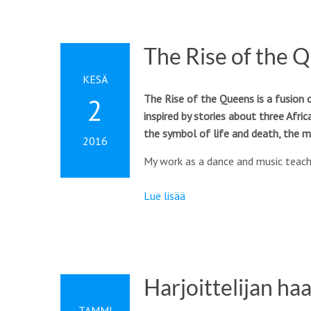
The Rise of the 
KESÄ
The Rise of the Queens is a fusion 
2
inspired by stories about three Afri
the symbol of life and death, the m
2016
My work as a dance and music teac
Lue lisää
Harjoittelijan ha
TAMMI