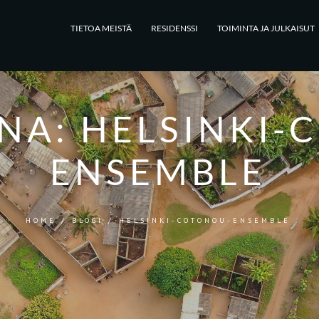
TIETOA MEISTÄ
RESIDENSSI
TOIMINTA JA JULKAISUT
ANA:
HELSINKI-
ENSEMBLE
HOME
/
BLOGI
/
HELSINKI-COTONOU-ENSEMBLE