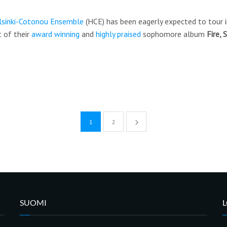
lsinki-Cotonou Ensemble
(HCE) has been eagerly expected to tour i
t of their
award winning
and
highly praised
sophomore album
Fire,
1
2
SUOMI