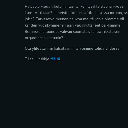
Haluatko viedä liiketoimintasi tai kehitysyhteistyöhankkeesi
Länsi-Afrikkaan? Ihmetyttääkö länsiafrikkalaisessa meiningis
jokin? Tarvitsetko muuten neuvoa meiltä, jotka olemme yli
kahden vuosikymmenen ajan vakiinnuttaneet paikkamme
Beninissä ja luoneet vahvan suomalais-länsiafrikkalaisen
organisaatiokulttuurin?
Ota yhteyttä, niin katsotaan mitä voimme tehdä yhdessä!
Tilaa uutiskirje
täältä
.