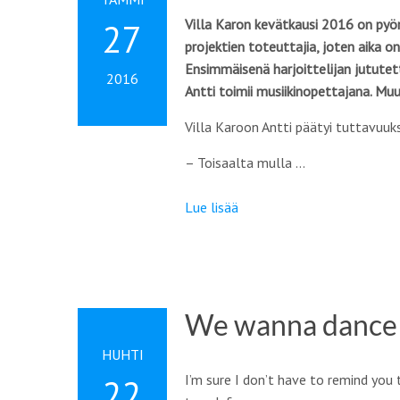
Villa Karon kevätkausi 2016 on pyör
27
projektien toteuttajia, joten aika o
Ensimmäisenä harjoittelijan jututett
2016
Antti toimii musiikinopettajana. Muu
Villa Karoon Antti päätyi tuttavuuks
– Toisaalta mulla …
Lue lisää
We wanna dance
HUHTI
I’m sure I don’t have to remind you 
22