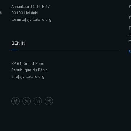
Annankatu 31-33 E 67
Y
sä
00100 Helsinki
Y
toimisto[a]villakaro.org
T
J
M
BENIN
S
BP 61, Grand-Popo
Republique du Bénin
info[a]villakaro.org