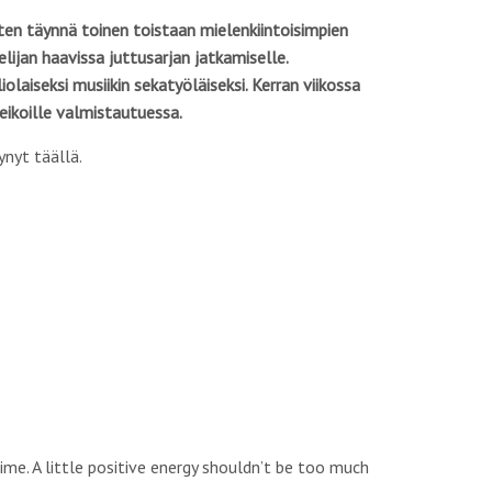
ten täynnä toinen toistaan mielenkiintoisimpien
lijan haavissa ­juttusarjan jatkamiselle.
olaiseksi musiikin sekatyöläiseksi. Kerran viikossa
keikoille valmistautuessa.
ynyt täällä.
ime. A little positive energy shouldn’t be too much