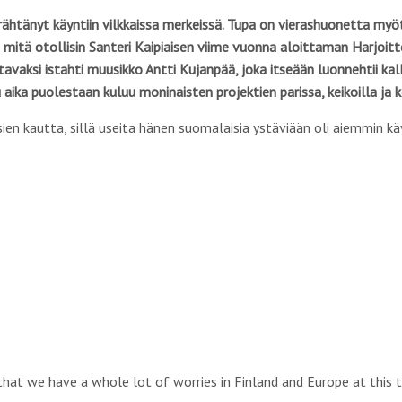
ähtänyt käyntiin vilkkaissa merkeissä. Tupa on vierashuonetta myö
n mitä otollisin Santeri Kaipiaisen viime vuonna aloittaman Harjoitte
avaksi istahti muusikko Antti Kujanpää, joka itseään luonnehtii kalli
 aika puolestaan kuluu moninaisten projektien parissa, keikoilla ja 
ien kautta, sillä useita hänen suomalaisia ystäviään oli aiemmin kä
that we have a whole lot of worries in Finland and Europe at this t