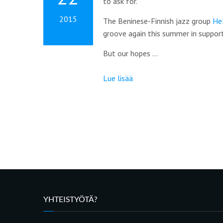
to ask for.
2015
The Beninese-Finnish jazz group
He
groove again this summer in suppor
But our hopes …
Lue lisää
YHTEISTYÖTÄ?