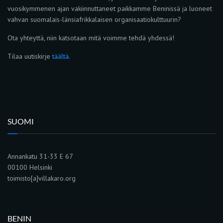
vuosikymmenen ajan vakiinnuttaneet paikkamme Beninissä ja luoneet
vahvan suomalais-länsiafrikkalaisen organisaatiokulttuurin?
Ota yhteyttä, niin katsotaan mitä voimme tehdä yhdessä!
Tilaa uutiskirje
täältä
.
SUOMI
Annankatu 31-33 E 67
00100 Helsinki
toimisto[a]villakaro.org
BENIN