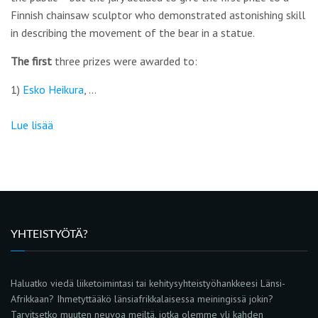
Finnish chainsaw sculptor who demonstrated astonishing skill
in describing the movement of the bear in a statue.
The
first
three prizes were awarded to:
1)
Esko Heikura
, …
Lue lisää
YHTEISTYÖTÄ?
Haluatko viedä liiketoimintasi tai kehitysyhteistyöhankkeesi Länsi-
Afrikkaan? Ihmetyttääkö länsiafrikkalaisessa meiningissä jokin?
Tarvitsetko muuten neuvoa meiltä, jotka olemme yli kahden