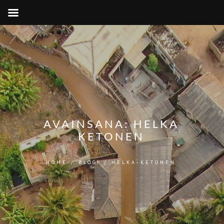
AVAINSANA:
HELKA
KETONEN
HOME
/
BLOGI
/
HELKA-KETONEN