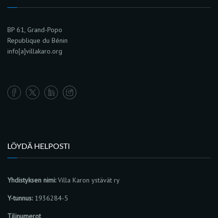
BP 61, Grand-Popo
Republique du Bénin
info[a]villakaro.org
LÖYDÄ HELPOSTI
Yhdistyksen nimi:
Villa Karon ystävät ry
Y-tunnus:
1936284-5
Tilinumerot