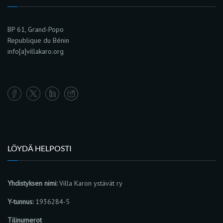
BP 61, Grand-Popo
Republique du Bénin
info[a]villakaro.org
LÖYDÄ HELPOSTI
Yhdistyksen nimi:
Villa Karon ystävät ry
Y-tunnus:
1936284-5
Tilinumerot