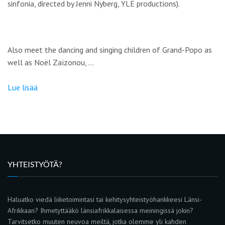
sinfonia, directed by Jenni Nyberg, YLE productions).
Also meet the dancing and singing children of Grand-Popo as
well as Noël Zaïzonou, …
Lue lisää
YHTEISTYÖTÄ?
Haluatko viedä liiketoimintasi tai kehitysyhteistyöhankkeesi Länsi-
Afrikkaan? Ihmetyttääkö länsiafrikkalaisessa meiningissä jokin?
Tarvitsetko muuten neuvoa meiltä, jotka olemme yli kahden