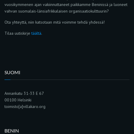
vuosikymmenen ajan vakiinnuttaneet paikkamme Beninissä ja luoneet
vahvan suomalais-länsiafrikkalaisen organisaatiokulttuurin?
Ota yhteyttä, niin katsotaan mitä voimme tehdä yhdessä!
Tilaa uutiskirje
täältä
.
SUOMI
Annankatu 31-33 E 67
00100 Helsinki
toimisto[a]villakaro.org
BENIN