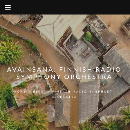
AVAINSANA:
FINNISH RADIO
SYMPHONY ORCHESTRA
HOME
/
BLOGI
/
FINNISH-RADIO-SYMPHONY-
ORCHESTRA