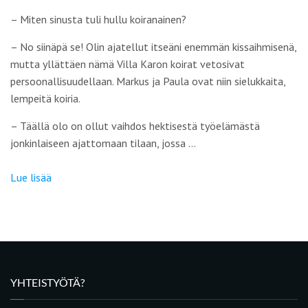
–
Miten sinusta tuli hullu koiranainen?
– No siinäpä se! Olin ajatellut itseäni enemmän kissaihmisenä,
mutta yllättäen nämä Villa Karon koirat vetosivat
persoonallisuudellaan. Markus ja Paula ovat niin sielukkaita,
lempeitä koiria.
– Täällä olo on ollut vaihdos hektisestä työelämästä
jonkinlaiseen ajattomaan tilaan, jossa …
Lue lisää
YHTEISTYÖTÄ?