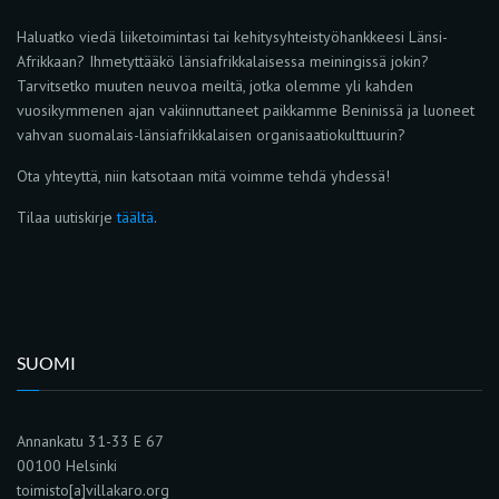
Haluatko viedä liiketoimintasi tai kehitysyhteistyöhankkeesi Länsi-
Afrikkaan? Ihmetyttääkö länsiafrikkalaisessa meiningissä jokin?
Tarvitsetko muuten neuvoa meiltä, jotka olemme yli kahden
vuosikymmenen ajan vakiinnuttaneet paikkamme Beninissä ja luoneet
vahvan suomalais-länsiafrikkalaisen organisaatiokulttuurin?
Ota yhteyttä, niin katsotaan mitä voimme tehdä yhdessä!
Tilaa uutiskirje
täältä
.
SUOMI
Annankatu 31-33 E 67
00100 Helsinki
toimisto[a]villakaro.org