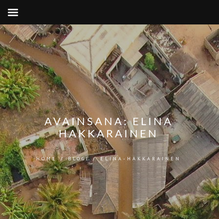
AVAINSANA:
ELINA
HAKKARAINEN
HOME
/
BLOGI
/
ELINA-HAKKARAINEN