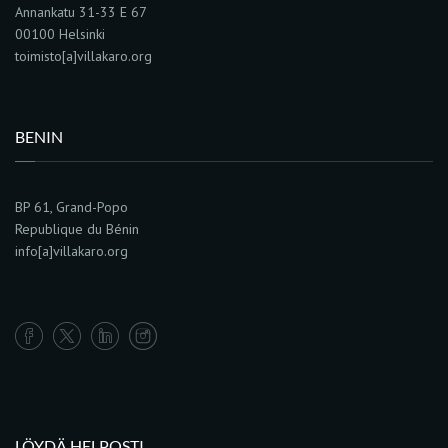
Annankatu 31-33 E 67
00100 Helsinki
toimisto[a]villakaro.org
BENIN
BP 61, Grand-Popo
Republique du Bénin
info[a]villakaro.org
LÖYDÄ HELPOSTI