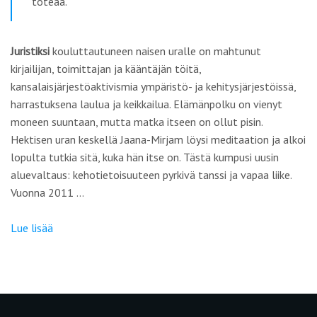
toteaa.
Juristiksi
kouluttautuneen naisen uralle on mahtunut
kirjailijan, toimittajan ja kääntäjän töitä,
kansalaisjärjestöaktivismia ympäristö- ja kehitysjärjestöissä,
harrastuksena laulua ja keikkailua. Elämänpolku on vienyt
moneen suuntaan, mutta matka itseen on ollut pisin.
Hektisen uran keskellä Jaana-Mirjam löysi meditaation ja alkoi
lopulta tutkia sitä, kuka hän itse on. Tästä kumpusi uusin
aluevaltaus: kehotietoisuuteen pyrkivä tanssi ja vapaa liike.
Vuonna 2011 …
Lue lisää