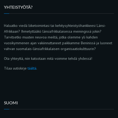
YHTEISTYÖTÄ?
Haluatko viedä liiketoimintasi tai kehitysyhteistyöhankkeesi Länsi-
Afrikkaan? Ihmetyttääkö länsiafrikkalaisessa meiningissä jokin?
Tarvitsetko muuten neuvoa meiltä, jotka olemme yli kahden
vuosikymmenen ajan vakiinnuttaneet paikkamme Beninissä ja luoneet
vahvan suomalais-länsiafrikkalaisen organisaatiokulttuurin?
Ota yhteyttä, niin katsotaan mitä voimme tehdä yhdessä!
Tilaa uutiskirje
täältä
.
SUOMI