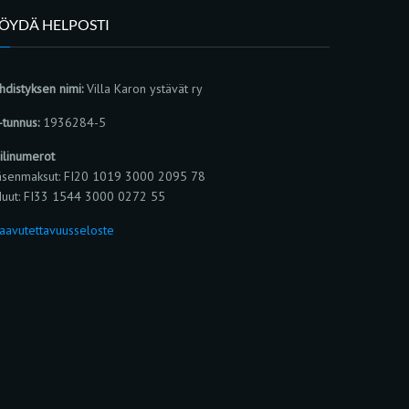
LÖYDÄ HELPOSTI
hdistyksen nimi:
Villa Karon ystävät ry
-tunnus:
1936284-5
ilinumerot
äsenmaksut: FI20 1019 3000 2095 78
uut: FI33 1544 3000 0272 55
aavutettavuusseloste