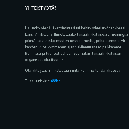
YHTEISTYÖTÄ?
Haluatko viedä liiketoimintasi tai kehitysyhteistyöhankkeesi
Länsi-Afrikkaan? Ihmetyttääkö länsiafrikkalaisessa meiningis
jokin? Tarvitsetko muuten neuvoa meiltä, jotka olemme yli
kahden vuosikymmenen ajan vakiinnuttaneet paikkamme
Beninissä ja luoneet vahvan suomalais-länsiafrikkalaisen
organisaatiokulttuurin?
Ota yhteyttä, niin katsotaan mitä voimme tehdä yhdessä!
Tilaa uutiskirje
täältä
.