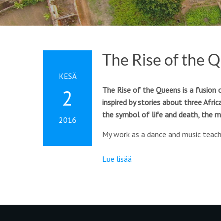
The Rise of the 
KESÄ
The Rise of the Queens is a fusion 
2
inspired by stories about three Afri
the symbol of life and death, the m
2016
My work as a dance and music teac
Lue lisää