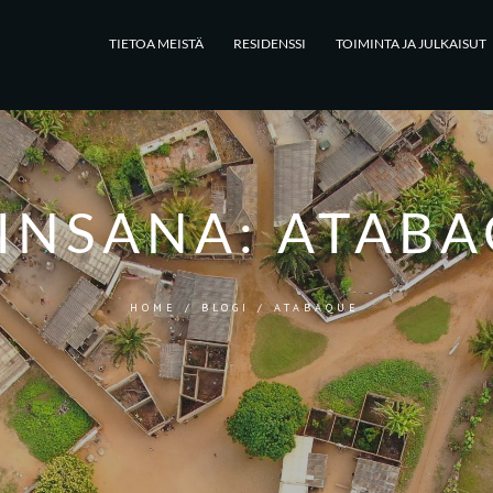
TIETOA MEISTÄ
RESIDENSSI
TOIMINTA JA JULKAISUT
INSANA:
ATABA
HOME
/
BLOGI
/
ATABAQUE