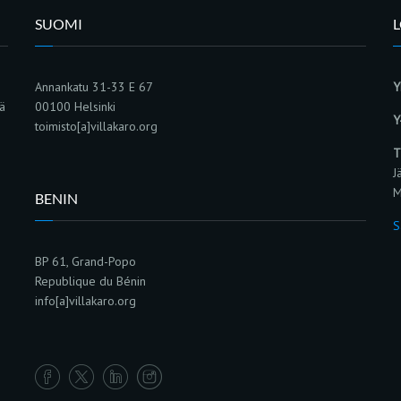
SUOMI
Annankatu 31-33 E 67
Y
sä
00100 Helsinki
Y
toimisto[a]villakaro.org
T
J
M
BENIN
S
BP 61, Grand-Popo
Republique du Bénin
info[a]villakaro.org