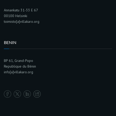
Annankatu 31-33 E 67
00100 Helsinki
toimisto[a]villakaro.org
BENIN
BP 61, Grand-Popo
Republique du Bénin
info[a]villakaro.org