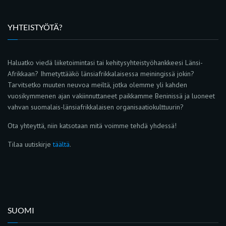
YHTEISTYÖTÄ?
Haluatko viedä liiketoimintasi tai kehitysyhteistyöhankkeesi Länsi-
Afrikkaan? Ihmetyttääkö länsiafrikkalaisessa meiningissä jokin?
Tarvitsetko muuten neuvoa meiltä, jotka olemme yli kahden
vuosikymmenen ajan vakiinnuttaneet paikkamme Beninissä ja luoneet
vahvan suomalais-länsiafrikkalaisen organisaatiokulttuurin?
Ota yhteyttä, niin katsotaan mitä voimme tehdä yhdessä!
Tilaa uutiskirje
täältä
.
SUOMI