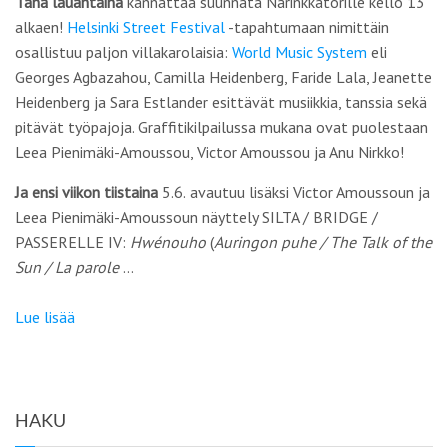
Tänä lauantaina
kannattaa suunnata Narinkkatorille kello 13
alkaen!
Helsinki Street Festival
-tapahtumaan nimittäin
osallistuu paljon villakarolaisia:
World Music System
eli
Georges Agbazahou, Camilla Heidenberg, Faride Lala, Jeanette
Heidenberg ja Sara Estlander esittävät musiikkia, tanssia sekä
pitävät työpajoja. Graffitikilpailussa mukana ovat puolestaan
Leea Pienimäki-Amoussou, Victor Amoussou ja Anu Nirkko!
Ja ensi viikon tiistaina
5.6.
avautuu lisäksi Victor Amoussoun ja
Leea Pienimäki-Amoussoun näyttely SILTA / BRIDGE /
PASSERELLE IV:
Hwénouho
(
Auringon puhe / The Talk of the
Sun / La parole
…
Lue lisää
HAKU