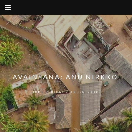
AVAINSANA:
ANU NIRKKO
HOME
/
BLOGI
/
ANU-NIRKKO