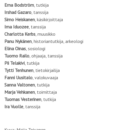
Erna Bodström
, tutkija
Irshad Gazaro
, tanssija
Simo Heiskanen
, käsikirjoittaja
Ima Iduozee
, tanssija
Charlotta Kerbs
, muusikko
Panu Nykänen
, historiantutkija, arkeologi
Elina Oinas
, sosiologi
Tuomo Railo
, ohjaaja, tanssija
Pii Telakivi
, tutkija
Tytti Tenhunen
, tietokirjailija
Fanni Uusitalo
, valokuvaaja
Sanna Valtonen
, tutkija
Marja Vehkanen
, toimittaja
Tuomas Vesterinen
, tutkija
Ira Vuolle
, tanssija
Kuva: Maija Toivanen