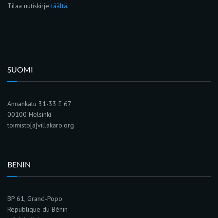
Tilaa uutiskirje
täältä
.
SUOMI
Annankatu 31-33 E 67
00100 Helsinki
toimisto[a]villakaro.org
BENIN
BP 61, Grand-Popo
Republique du Bénin