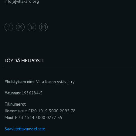
info[a]villakaro.org
LÖYDÄ HELPOSTI
Yhdistyksen nimi:
Villa Karon ystävät ry
Y-tunnus:
1936284-5
Tilinumerot
Jäsenmaksut: FI20 1019 3000 2095 78
Muut: FI33 1544 3000 0272 55
Saavutettavuusseloste