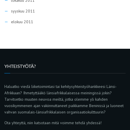
lokakuu 2011
syyskuu 2011
elokuu 2011
YHTEISTYÖTÄ?
Haluatko viedä liiketoimintasi tai kehitysyhteistyöhankkeesi Länsi-
Afrikkaan? Ihmetyttääkö länsiafrikkalaisessa meiningissä jokin?
Tarvitsetko muuten neuvoa meiltä, jotka olemme yli kahden
vuosikymmenen ajan vakiinnuttaneet paikkamme Beninissä ja luoneet
vahvan suomalais-länsiafrikkalaisen organisaatiokulttuurin?
Ota yhteyttä, niin katsotaan mitä voimme tehdä yhdessä!