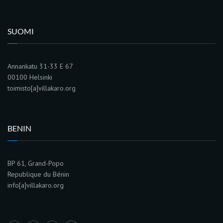
SUOMI
Annankatu 31-33 E 67
00100 Helsinki
toimisto[a]villakaro.org
BENIN
BP 61, Grand-Popo
Republique du Bénin
info[a]villakaro.org