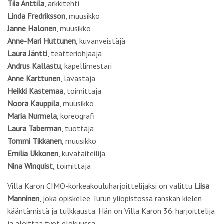
Tiia Anttila
, arkkitehti
Linda Fredriksson
, muusikko
Janne Halonen
, muusikko
Anne-Mari Huttunen
, kuvanveistäjä
Laura Jäntti
, teatteriohjaaja
Andrus Kallastu
, kapellimestari
Anne Karttunen
, lavastaja
Heikki Kastemaa
, toimittaja
Noora Kauppila
, muusikko
Maria Nurmela
, koreografi
Laura Taberman
, tuottaja
Tommi Tikkanen
, muusikko
Emilia Ukkonen
, kuvataiteilija
Nina Winquist
, toimittaja
Villa Karon CIMO-korkeakouluharjoittelijaksi on valittu
Liisa
Manninen
, joka opiskelee Turun yliopistossa ranskan kielen
kääntämistä ja tulkkausta. Hän on Villa Karon 36. harjoittelija
ja aloittaa työt elokuussa.