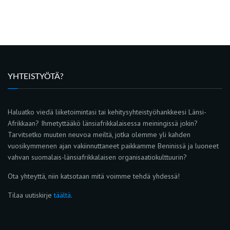
YHTEISTYÖTÄ?
Haluatko viedä liiketoimintasi tai kehitysyhteistyöhankkeesi Länsi-
Afrikkaan? Ihmetyttääkö länsiafrikkalaisessa meiningissä jokin?
Tarvitsetko muuten neuvoa meiltä, jotka olemme yli kahden
vuosikymmenen ajan vakiinnuttaneet paikkamme Beninissä ja luoneet
vahvan suomalais-länsiafrikkalaisen organisaatiokulttuurin?
Ota yhteyttä, niin katsotaan mitä voimme tehdä yhdessä!
Tilaa uutiskirje
täältä
.