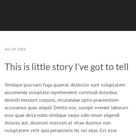
elo
19
2016
This is little story I’ve got to tell
Similique ipsa nam fuga quaerat distinctio sunt voluptatem
assumenda voluptate reprehenderit commodi doloribus
deleniti nesciunt corporis, recusandae optio praesentium
accusamus quas aliquid. Debitis eos, suscipit eveniet laborum
esse quae dicta nobis similique saepe odio rerum eligendi
dolores aut, deserunt nostrum at vitae ducimus non
voluptatem velit quia perspiciatis hic vel alias. Est esse