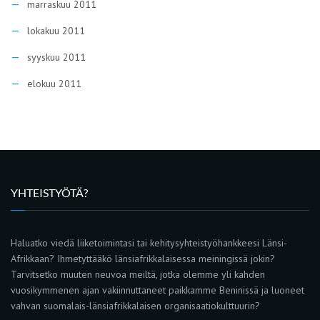
marraskuu 2011
lokakuu 2011
syyskuu 2011
elokuu 2011
YHTEISTYÖTÄ?
Haluatko viedä liiketoimintasi tai kehitysyhteistyöhankkeesi Länsi-
Afrikkaan? Ihmetyttääkö länsiafrikkalaisessa meiningissä jokin?
Tarvitsetko muuten neuvoa meiltä, jotka olemme yli kahden
vuosikymmenen ajan vakiinnuttaneet paikkamme Beninissä ja luoneet
vahvan suomalais-länsiafrikkalaisen organisaatiokulttuurin?