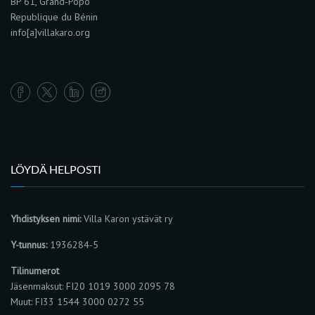
BP 61, Grand-Popo
Republique du Bénin
info[a]villakaro.org
LÖYDÄ HELPOSTI
Yhdistyksen nimi:
Villa Karon ystävät ry
Y-tunnus:
1936284-5
Tilinumerot
Jäsenmaksut: FI20 1019 3000 2095 78
Muut: FI33 1544 3000 0272 55