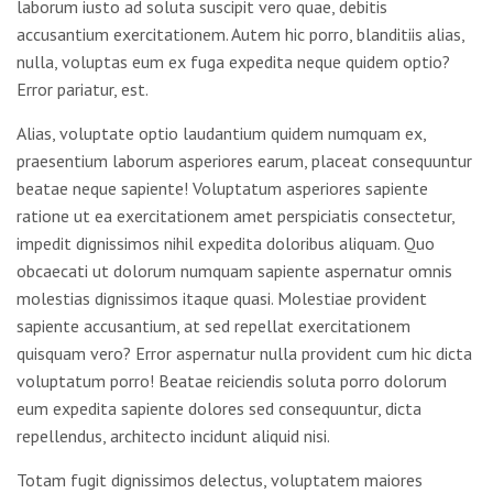
laborum iusto ad soluta suscipit vero quae, debitis
accusantium exercitationem. Autem hic porro, blanditiis alias,
nulla, voluptas eum ex fuga expedita neque quidem optio?
Error pariatur, est.
Alias, voluptate optio laudantium quidem numquam ex,
praesentium laborum asperiores earum, placeat consequuntur
beatae neque sapiente! Voluptatum asperiores sapiente
ratione ut ea exercitationem amet perspiciatis consectetur,
impedit dignissimos nihil expedita doloribus aliquam. Quo
obcaecati ut dolorum numquam sapiente aspernatur omnis
molestias dignissimos itaque quasi. Molestiae provident
sapiente accusantium, at sed repellat exercitationem
quisquam vero? Error aspernatur nulla provident cum hic dicta
voluptatum porro! Beatae reiciendis soluta porro dolorum
eum expedita sapiente dolores sed consequuntur, dicta
repellendus, architecto incidunt aliquid nisi.
Totam fugit dignissimos delectus, voluptatem maiores