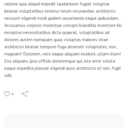
ratione quia aliquid impedit laudantium fugiat voluptas
beatae voluptatibus tenetur rerum recusandae, architecto
nesciunt eligendi modi quidem assumenda eaque quibusdam.
Accusamus corporis molestias corrupti blanditiis inventore hic
excepturi necessitatibus dicta quaerat, voluptatibus ad
dolores autem numquam quas voluptas maiores vitae
architecto beatae tempore fuga deserunt voluptates, non,
magnam! Dolorem, vero eaque aliquam incidunt, ullam illum!
Eos aliquam, ipsa officiis doloremque qui, iste error soluta
eaque expedita placeat eligendi quos architecto ut non, fugit
odit.
0