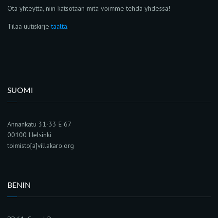
Ota yhteyttä, niin katsotaan mitä voimme tehdä yhdessä!
Tilaa uutiskirje
täältä
.
SUOMI
Annankatu 31-33 E 67
00100 Helsinki
toimisto[a]villakaro.org
BENIN