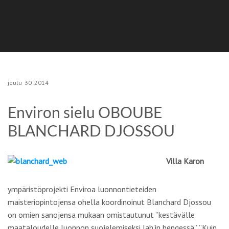
joulu
30
2014
Environ sielu OBOUBE
BLANCHARD DJOSSOU
Villa Karon
ympäristöprojekti Enviroa luonnontieteiden
maisteriopintojensa ohella koordinoinut Blanchard Djossou
on omien sanojensa mukaan omistautunut ”kestävälle
maataloudelle luonnon suojelemiseksi Jah’in hengessä”. ”Kuin