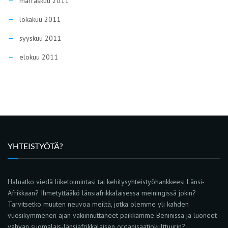
marraskuu 2011
lokakuu 2011
syyskuu 2011
elokuu 2011
YHTEISTYÖTÄ?
Haluatko viedä liiketoimintasi tai kehitysyhteistyöhankkeesi Länsi-
Afrikkaan? Ihmetyttääkö länsiafrikkalaisessa meiningissä jokin?
Tarvitsetko muuten neuvoa meiltä, jotka olemme yli kahden
vuosikymmenen ajan vakiinnuttaneet paikkamme Beninissä ja luoneet
vahvan suomalais-länsiafrikkalaisen organisaatiokulttuurin?