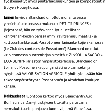
työskennellyt myös puutarhaosuuskuntien ja kompostointiin
liittyen Houéyihossa.
Ennen
Enviroa Blanchard on ollut monenlaisessa
ympäristötoiminnassa mukana. « PETITS PRINCES »-
järjestössä, hän on työskennellyt alueellisten
kehityshankkeiden parissa (mm. ravitsemus, maatila- ja
kulttuurihankkeissa). Possotomén Tarinankertojien kerhossa
(Le Club des conteurs de Possotomé) Blanchard on ollut
kirjoittamassa nuortenkirjaa nimeltä « ZINSOU JA SAGBO ».
ECO-BENIN- järjestön ympäristökerhossa, Blanchard on
toiminut Possomén kaupungin siistinä pitämiseksi ja
nykyisessä VALORISATION AGRICOLE-yhdistyksessään hän
tekee ympäristötyötä Possotomén ja Akodehan koulujen
kanssa.
Rakkaudesta
luontoon kertoo myös Blanchardin Aux
Bonheurs de Dan-yhdistyksen tiluksille perustama
permakulttuuriin pohjaava luomuviljelmä Gboviéssa.