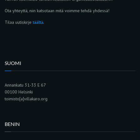
Ota yhteyttä, niin katsotaan mitä voimme tehdä yhdessä!
Tilaa uutiskirje
täältä
.
SUOMI
Annankatu 31-33 E 67
00100 Helsinki
toimisto[a]villakaro.org
BENIN