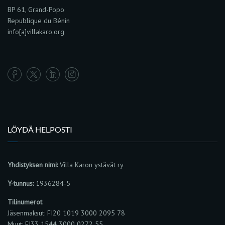
BP 61, Grand-Popo
Republique du Bénin
info[a]villakaro.org
LÖYDÄ HELPOSTI
Yhdistyksen nimi:
Villa Karon ystävät ry
Y-tunnus:
1936284-5
Tilinumerot
Jäsenmaksut: FI20 1019 3000 2095 78
Muut: FI33 1544 3000 0272 55