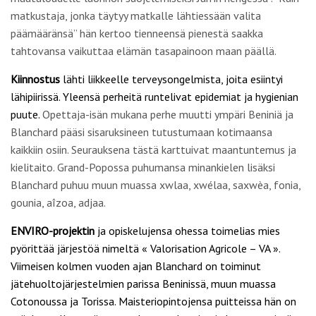
matkustaja, jonka täytyy matkalle lähtiessään valita
päämääränsä” hän kertoo tienneensä pienestä saakka
tahtovansa vaikuttaa elämän tasapainoon maan päällä.
Kiinnostus
lähti liikkeelle terveysongelmista, joita esiintyi
lähipiirissä. Yleensä perheitä runtelivat epidemiat ja hygienian
puute.
Opettaja-isän mukana perhe muutti ympäri Beniniä ja
Blanchard pääsi sisaruksineen tutustumaan kotimaansa
kaikkiin osiin. Seurauksena tästä karttuivat maantuntemus ja
kielitaito. Grand-Popossa puhumansa minankielen lisäksi
Blanchard puhuu muun muassa xwlaa, xwélaa, saxwèa, fonia,
gounia, aîzoa, adjaa.
ENVIRO-projektin
ja opiskelujensa ohessa toimelias mies
pyörittää järjestöä nimeltä « Valorisation Agricole – VA ».
Viimeisen kolmen vuoden ajan Blanchard on toiminut
jätehuoltojärjestelmien parissa Beninissä, muun muassa
Cotonoussa ja Torissa. Maisteriopintojensa puitteissa hän on