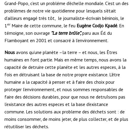
Grand-Popo, c’est un probléme d’échelle mondiale. C’est un des
problèmes de notre vie quotidienne pour lesquels s’était
d’ailleurs engagé très tôt, le journaliste-écrivain béninois, le
er
1
Maire de cette commune, le feu
Eugène Codjo Kpadé
. En
témoigne, son ouvrage
”La terre brûle”,
paru aux Éd. du
Flamboyant en 2001 et consacré à l’environnement.
Nous
avons qu’une planète –la terre – et nous, les Êtres
humaines en font partie. Mais en même temps, nous avons la
capacité de detruire cette planéte et les autres especes, à la
fois en détruisant la base de notre propre existance. L’être
humaine a la capacité à penser et à faire des choix pour
proteger l’environnement, et nous sommes responsables de
faire des décisions durables, pour que nous ne detruîsons pas
l’existance des autres especes et la base d’existance
commune. Les solutions aux probleme des déchets sont : de
moins consommer, de moins jeter, de plus collecter, et de plus
rétutiliser les déchets.