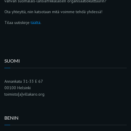
vahvan suomalais-länsiafrikkalaisen organisaatiokulttuurin?
Ota yhteyttä, niin katsotaan mitä voimme tehdä yhdessä!
Tilaa uutiskirje
täältä
.
SUOMI
Annankatu 31-33 E 67
00100 Helsinki
toimisto[a]villakaro.org
BENIN