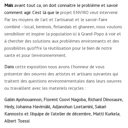
Mais
avant tout ca, on doit connaitre le problème et savoir
comment agir. C’est là que le
projet ENVIRO veut intervenir.
Par les moyens de l’art et l’artisanat et le savoir-faire
combiné –local, beninois, finlandais et ghaneen, nous voulons
sensibiliser et inspirer la population ici à Grand-Popo à voir et
à chercher des solutions aux problèmes environnants et des
possibilites qu’offre la réutilisation pour le bien de notre
sante et pour l’environnemment.
Dans
cette exposition nous avons l’honneur de vous
présenter des oeuvres des artistes et artisans suivantes qui
traitent des questions environnementales dans leurs oeuvres
ou travaillent avec les materiels recycles :
Gabin Ayohouannon, Florent Coovi Nagoba, Richard Dinosaure,
Hedy,
Johanna Havimäki,
Adjanohun Loetamini,
Sakari
Kannosto et l’équipe de l’atelier de décembre,
Matti Kurkela
,
Albert Toessi