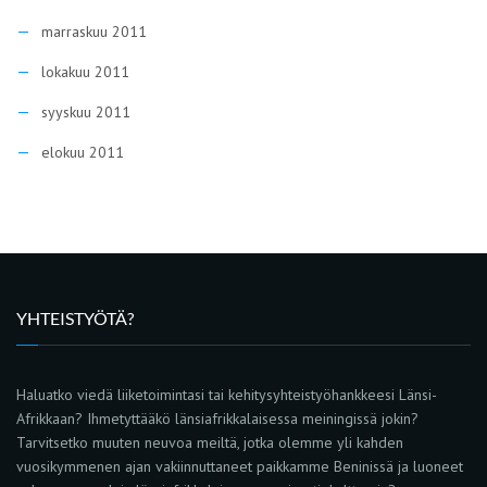
marraskuu 2011
lokakuu 2011
syyskuu 2011
elokuu 2011
YHTEISTYÖTÄ?
Haluatko viedä liiketoimintasi tai kehitysyhteistyöhankkeesi Länsi-
Afrikkaan? Ihmetyttääkö länsiafrikkalaisessa meiningissä jokin?
Tarvitsetko muuten neuvoa meiltä, jotka olemme yli kahden
vuosikymmenen ajan vakiinnuttaneet paikkamme Beninissä ja luoneet