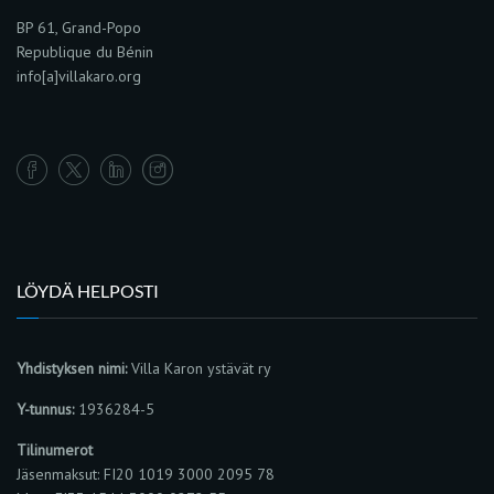
BP 61, Grand-Popo
Republique du Bénin
info[a]villakaro.org
LÖYDÄ HELPOSTI
Yhdistyksen nimi:
Villa Karon ystävät ry
Y-tunnus:
1936284-5
Tilinumerot
Jäsenmaksut: FI20 1019 3000 2095 78