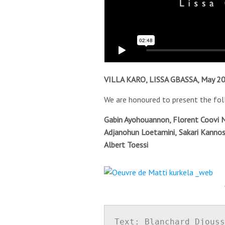
VILLA KARO, LISSA GBASSA, May 2
We are honoured to present the foll
Gabin Ayohouannon, Florent Coovi N
Adjanohun Loetamini,
Sakari Kannos
Albert Toessi
Text: Blanchard Djouss