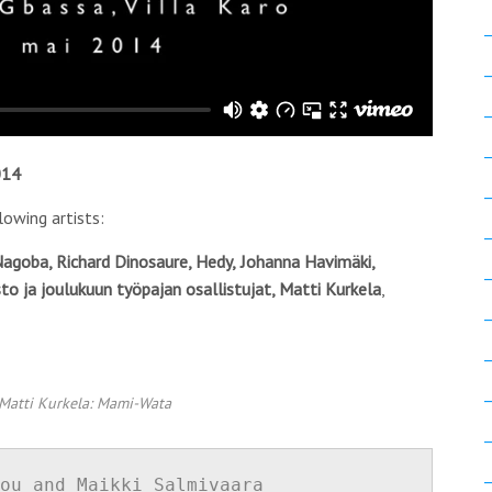
014
owing artists:
agoba, Richard Dinosaure, Hedy,
Johanna Havimäki,
to ja joulukuun työpajan osallistujat,
Matti Kurkela
,
Matti Kurkela: Mami-Wata
ou and Maikki Salmivaara