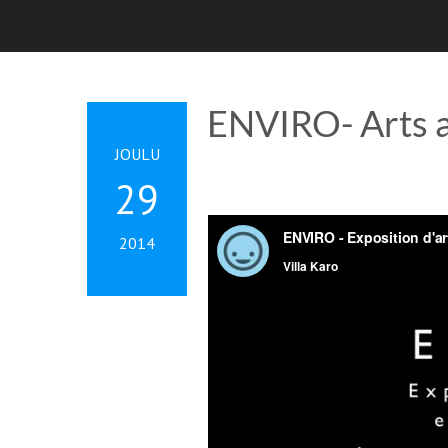
ENVIRO- Arts a
JOULU
29
2014