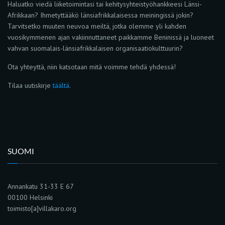
Haluatko viedä liiketoimintasi tai kehitysyhteistyöhankkeesi Länsi-
Afrikkaan? Ihmetyttääkö länsiafrikkalaisessa meiningissä jokin?
Tarvitsetko muuten neuvoa meiltä, jotka olemme yli kahden
vuosikymmenen ajan vakiinnuttaneet paikkamme Beninissä ja luoneet
vahvan suomalais-länsiafrikkalaisen organisaatiokulttuurin?
Ota yhteyttä, niin katsotaan mitä voimme tehdä yhdessä!
Tilaa uutiskirje
täältä
.
SUOMI
Annankatu 31-33 E 67
00100 Helsinki
toimisto[a]villakaro.org