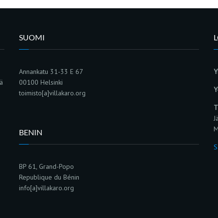
SUOMI
Annankatu 31-33 E 67
Y
sä
00100 Helsinki
Y
toimisto[a]villakaro.org
T
J
M
BENIN
S
BP 61, Grand-Popo
Republique du Bénin
info[a]villakaro.org