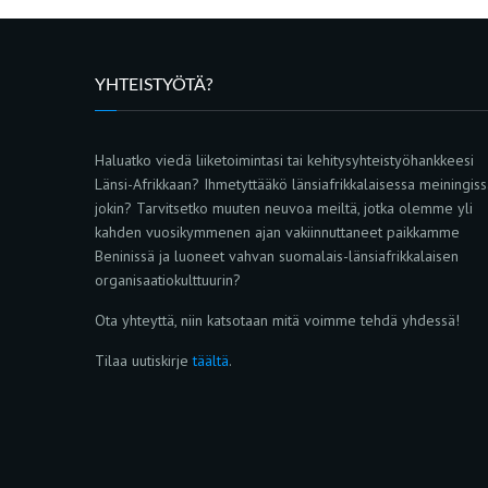
YHTEISTYÖTÄ?
Haluatko viedä liiketoimintasi tai kehitysyhteistyöhankkeesi
Länsi-Afrikkaan? Ihmetyttääkö länsiafrikkalaisessa meiningis
jokin? Tarvitsetko muuten neuvoa meiltä, jotka olemme yli
kahden vuosikymmenen ajan vakiinnuttaneet paikkamme
Beninissä ja luoneet vahvan suomalais-länsiafrikkalaisen
organisaatiokulttuurin?
Ota yhteyttä, niin katsotaan mitä voimme tehdä yhdessä!
Tilaa uutiskirje
täältä
.