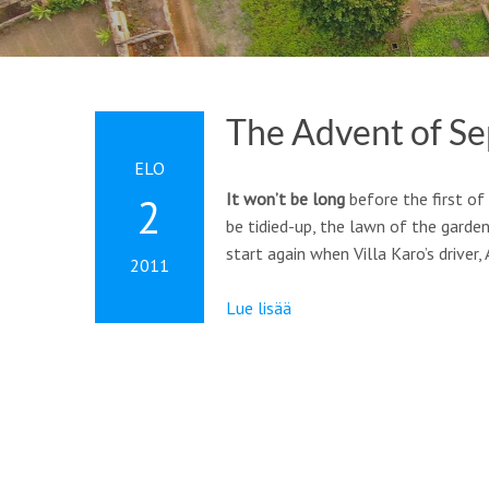
The Advent of S
ELO
It won’t be long
before the first of 
2
be tidied-up, the lawn of the garde
start again when Villa Karo’s driver,
2011
Lue lisää