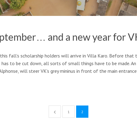
eptember… and a new year for V
this fall’s scholarship holders will arrive in Villa Karo. Before tha
n has to be cut down, all sorts of small things have to be made. A
 Alphonse, will steer VK’s grey mininus in front of the main entranc
1
2