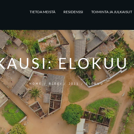
TIETOA MEISTÄ
RESIDENSSI
TOIMINTA JA JULKAISUT
KAUSI:
ELOKUU 
HOME
/
BLOGI
/
2011
/
ELOKUU