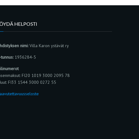
LÖYDÄ HELPOSTI
hdistyksen nimi:
Villa Karon ystävät ry
-tunnus:
1936284-5
ilinumerot
äsenmaksut: FI20 1019 3000 2095 78
uut: FI33 1544 3000 0272 55
aavutettavuusseloste