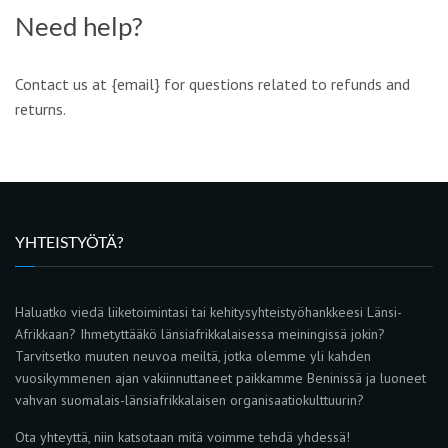
Need help?
Contact us at {email} for questions related to refunds and
returns.
YHTEISTYÖTÄ?
Haluatko viedä liiketoimintasi tai kehitysyhteistyöhankkeesi Länsi-
Afrikkaan? Ihmetyttääkö länsiafrikkalaisessa meiningissä jokin?
Tarvitsetko muuten neuvoa meiltä, jotka olemme yli kahden
vuosikymmenen ajan vakiinnuttaneet paikkamme Beninissä ja luoneet
vahvan suomalais-länsiafrikkalaisen organisaatiokulttuurin?
Ota yhteyttä, niin katsotaan mitä voimme tehdä yhdessä!