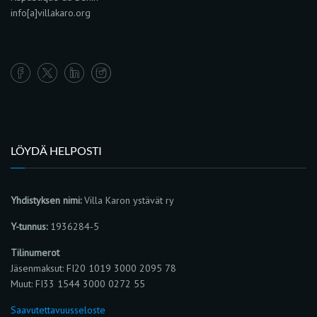
info[a]villakaro.org
LÖYDÄ HELPOSTI
Yhdistyksen nimi:
Villa Karon ystävät ry
Y-tunnus:
1936284-5
Tilinumerot
Jäsenmaksut: FI20 1019 3000 2095 78
Muut: FI33 1544 3000 0272 55
Saavutettavuusseloste