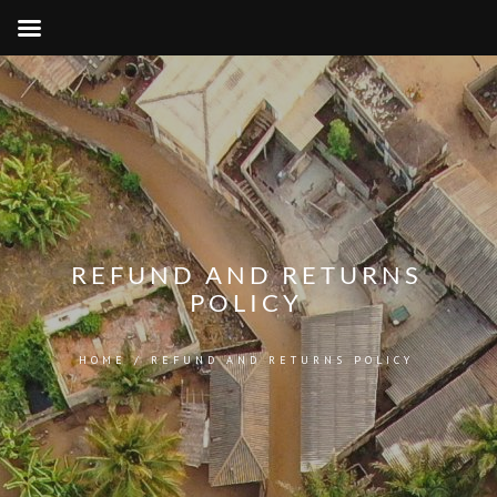
REFUND AND RETURNS
POLICY
HOME
/
REFUND AND RETURNS POLICY