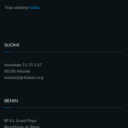
Tilaa uutiskirje
täältä
.
SUOMI
Annankatu 31-33 E 67
00100 Helsinki
toimisto[a]villakaro.org
BENIN
BP 61, Grand-Popo
Republique du Bénin