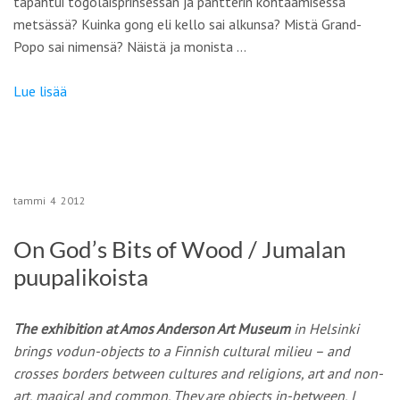
tapahtui togolaisprinsessan ja pantterin kohtaamisessa
metsässä? Kuinka gong eli kello sai alkunsa? Mistä Grand-
Popo sai nimensä? Näistä ja monista …
Lue lisää
tammi
4
2012
On God’s Bits of Wood / Jumalan
puupalikoista
The exhibition at Amos Anderson Art Museum
in Helsinki
brings vodun-objects to a Finnish cultural milieu – and
crosses borders between cultures and religions, art and non-
art, magical and common. They are objects in-between, I