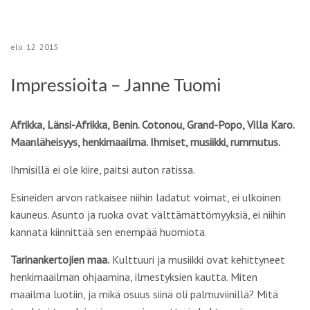
elo
12
2015
Impressioita – Janne Tuomi
Afrikka, Länsi-Afrikka, Benin. Cotonou, Grand-Popo, Villa Karo.
Maanläheisyys, henkimaailma. Ihmiset, musiikki, rummutus.
Ihmisillä ei ole kiire, paitsi auton ratissa.
Esineiden arvon ratkaisee niihin ladatut voimat, ei ulkoinen
kauneus. Asunto ja ruoka ovat välttämättömyyksiä, ei niihin
kannata kiinnittää sen enempää huomiota.
Tarinankertojien maa.
Kulttuuri ja musiikki ovat kehittyneet
henkimaailman ohjaamina, ilmestyksien kautta. Miten
maailma luotiin, ja mikä osuus siinä oli palmuviinillä? Mitä