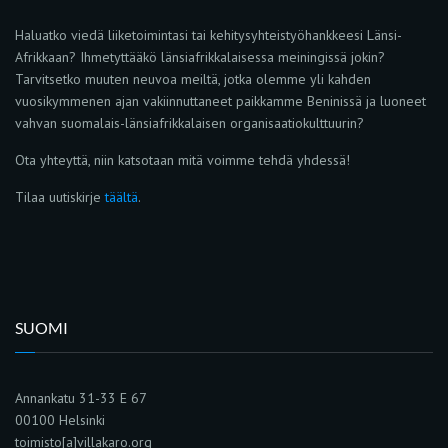
Haluatko viedä liiketoimintasi tai kehitysyhteistyöhankkeesi Länsi-
Afrikkaan? Ihmetyttääkö länsiafrikkalaisessa meiningissä jokin?
Tarvitsetko muuten neuvoa meiltä, jotka olemme yli kahden
vuosikymmenen ajan vakiinnuttaneet paikkamme Beninissä ja luoneet
vahvan suomalais-länsiafrikkalaisen organisaatiokulttuurin?
Ota yhteyttä, niin katsotaan mitä voimme tehdä yhdessä!
Tilaa uutiskirje
täältä
.
SUOMI
Annankatu 31-33 E 67
00100 Helsinki
toimisto[a]villakaro.org