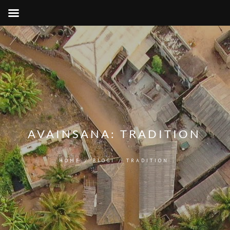
AVAINSANA:
TRADITION
HOME
/
BLOGI
/
TRADITION