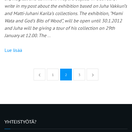
write in my post about the exhibition based on Juha Vakkuri’s
and Matti-Juhani Karila’s collections. The exhibition, ”Mami
Wata and God’s Bits of Wood”, will be open until 30.1.2012
and Juha will be giving a tour of his collection on 29th
January at 12.00. The
…
Lue lisää
1
2
3
YHTEISTYÖTÄ?