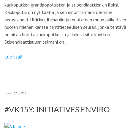
kaukoputken grandpopolaisten ja stipendiaattienkin iloksi.
Kaukoputki on nyt täällä ja sen innoittamana olemme
perustaneet
Ulrichin
,
Richardin
ja muutaman muun paikallisen
nuoren miehen kanssa tähtitieteellisen seuran, jonka tehtävä
on pitää huolta kaukoputkesta ja keksiä sille käyttöä.
Stipendiaattisuunnitelmani on …
Lue lisää
loka
22
2015
#VK15Y: INITIATIVES ENVIRO