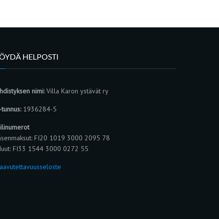
LÖYDÄ HELPOSTI
hdistyksen nimi:
Villa Karon ystävät ry
-tunnus:
1936284-5
ilinumerot
äsenmaksut: FI20 1019 3000 2095 78
uut: FI33 1544 3000 0272 55
aavutettavuusseloste