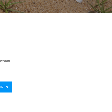
intaan.
ORIIN