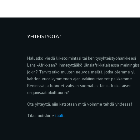
YHTEISTYÖTÄ?
Haluatko viedä liiketoimintasi tai kehitysyhteistyöhankkeesi
Länsi-Afrikkaan? Ihmetyttääkö länsiafrikkalaisessa meiningis
jokin? Tarvitsetko muuten neuvoa meiltä, jotka olemme yli
kahden vuosikymmenen ajan vakiinnuttaneet paikkamme
Beninissä ja luoneet vahvan suomalais-länsiafrikkalaisen
organisaatiokulttuurin?
Ota yhteyttä, niin katsotaan mitä voimme tehdä yhdessä!
Tilaa uutiskirje
täältä
.