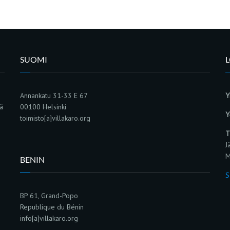
SUOMI
Annankatu 31-33 E 67
Y
sä
00100 Helsinki
Y
toimisto[a]villakaro.org
T
J
M
BENIN
S
BP 61, Grand-Popo
Republique du Bénin
info[a]villakaro.org