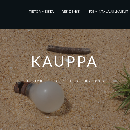
TIETOA MEISTÄ
RESIDENSSI
TOIMINTA JA JULKAISUT
KAUPPA
ETUSIVU
/
TUKI
/ LAHJOITUS 200 €