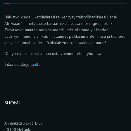
Haluatko viedä liiketoimintasi tai kehitysyhteistyöhankkeesi Länsi-
Afrikkaan? Ihmetyttääkö länsiafrikkalaisessa meiningissä jokin?
Tarvitsetko muuten neuvoa meiltä, jotka olemme yli kahden
vuosikymmenen ajan vakiinnuttaneet paikkamme Beninissä ja luoneet
vahvan suomalais-länsiafrikkalaisen organisaatiokulttuurin?
Ota yhteyttä, niin katsotaan mitä voimme tehdä yhdessä!
Tilaa uutiskirje
täältä
.
SUOMI
Annankatu 31-33 E 67
00100 Helsinki