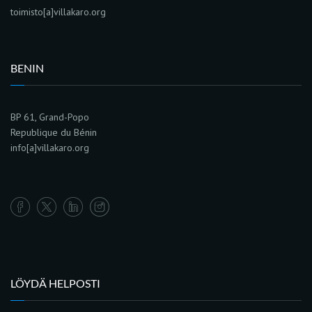
toimisto[a]villakaro.org
BENIN
BP 61, Grand-Popo
Republique du Bénin
info[a]villakaro.org
LÖYDÄ HELPOSTI