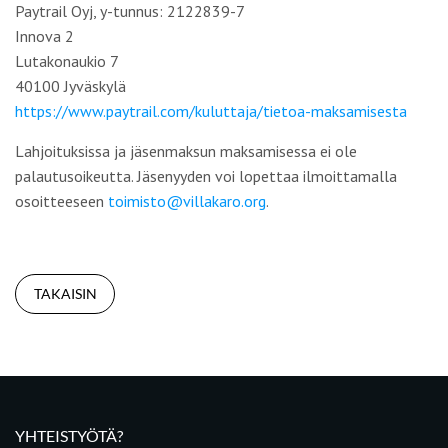
Paytrail Oyj, y-tunnus: 2122839-7
Innova 2
Lutakonaukio 7
40100 Jyväskylä
https://www.paytrail.com/kuluttaja/tietoa-maksamisesta
Lahjoituksissa ja jäsenmaksun maksamisessa ei ole
palautusoikeutta. Jäsenyyden voi lopettaa ilmoittamalla
osoitteeseen
toimisto@villakaro.org
.
TAKAISIN
YHTEISTYÖTÄ?